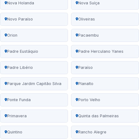
Nova Holanda
Nova Suíça
Novo Paraíso
Oliveiras
Orion
Pacaembu
Padre Eustáquio
Padre Herculano Yanes
Padre Libério
Paraíso
Parque Jardim Capitão Silva
Planalto
Ponte Funda
Porto Velho
Primavera
Quinta das Palmeiras
Quintino
Rancho Alegre