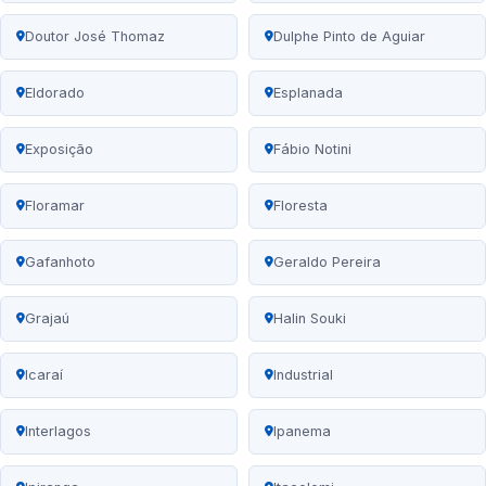
Doutor José Thomaz
Dulphe Pinto de Aguiar
Eldorado
Esplanada
Exposição
Fábio Notini
Floramar
Floresta
Gafanhoto
Geraldo Pereira
Grajaú
Halin Souki
Icaraí
Industrial
Interlagos
Ipanema