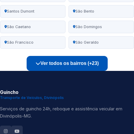
Santos Dumont
São Bento
São Caetano
São Domingos
São Francisco
São Geraldo
Ver todos os bairros (+23)
Guincho
Transporte de Veículos, Divinópolis
Serviços de guincho 24h, reboque e assistência veicular em
Divinópolis-MG.