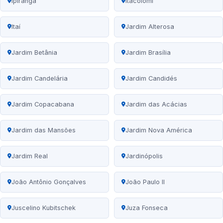
Ipiranga
Itacolomi
Itaí
Jardim Alterosa
Jardim Betânia
Jardim Brasília
Jardim Candelária
Jardim Candidés
Jardim Copacabana
Jardim das Acácias
Jardim das Mansões
Jardim Nova América
Jardim Real
Jardinópolis
João Antônio Gonçalves
João Paulo II
Juscelino Kubitschek
Juza Fonseca