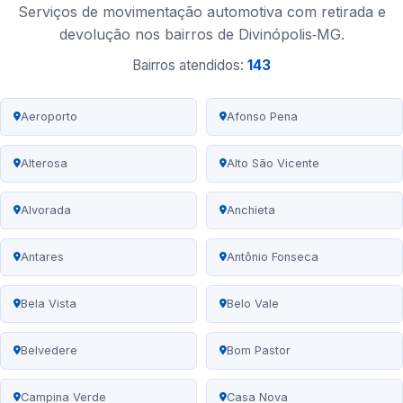
Serviços de movimentação automotiva com retirada e
devolução nos bairros de Divinópolis‑MG.
Bairros atendidos:
143
Aeroporto
Afonso Pena
Alterosa
Alto São Vicente
Alvorada
Anchieta
Antares
Antônio Fonseca
Bela Vista
Belo Vale
Belvedere
Bom Pastor
Campina Verde
Casa Nova