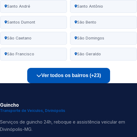
Santo André
Santo Antônio
Santos Dumont
São Bento
São Caetano
São Domingos
São Francisco
São Geraldo
Ver todos os bairros (+23)
Guincho
Transporte de Veículos, Divinópolis
Serviços de guincho 24h, reboque e assistência veicular em
Divinópolis-MG.