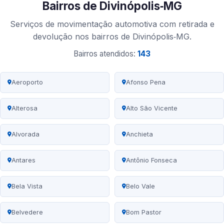
Bairros de Divinópolis‑MG
Serviços de movimentação automotiva com retirada e
devolução nos bairros de Divinópolis‑MG.
Bairros atendidos:
143
Aeroporto
Afonso Pena
Alterosa
Alto São Vicente
Alvorada
Anchieta
Antares
Antônio Fonseca
Bela Vista
Belo Vale
Belvedere
Bom Pastor