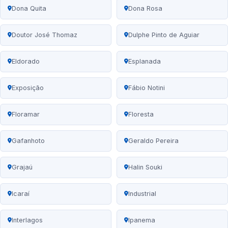
Dona Quita
Dona Rosa
Doutor José Thomaz
Dulphe Pinto de Aguiar
Eldorado
Esplanada
Exposição
Fábio Notini
Floramar
Floresta
Gafanhoto
Geraldo Pereira
Grajaú
Halin Souki
Icaraí
Industrial
Interlagos
Ipanema