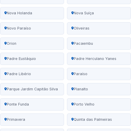
Nova Holanda
Nova Suíça
Novo Paraíso
Oliveiras
Orion
Pacaembu
Padre Eustáquio
Padre Herculano Yanes
Padre Libério
Paraíso
Parque Jardim Capitão Silva
Planalto
Ponte Funda
Porto Velho
Primavera
Quinta das Palmeiras