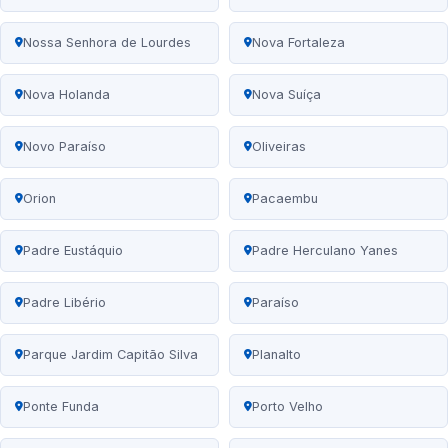
Nossa Senhora de Lourdes
Nova Fortaleza
Nova Holanda
Nova Suíça
Novo Paraíso
Oliveiras
Orion
Pacaembu
Padre Eustáquio
Padre Herculano Yanes
Padre Libério
Paraíso
Parque Jardim Capitão Silva
Planalto
Ponte Funda
Porto Velho