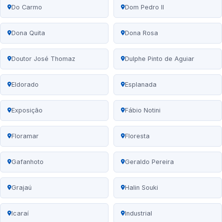
Do Carmo
Dom Pedro II
Dona Quita
Dona Rosa
Doutor José Thomaz
Dulphe Pinto de Aguiar
Eldorado
Esplanada
Exposição
Fábio Notini
Floramar
Floresta
Gafanhoto
Geraldo Pereira
Grajaú
Halin Souki
Icaraí
Industrial