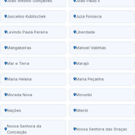
João Antônio Gonçalves
João Paulo II
Juscelino Kubitschek
Juza Fonseca
Levindo Paula Pereira
Liberdade
Mangabeiras
Manoel Valinhas
Mar e Terra
Marajó
Maria Helena
Maria Peçanha
Morada Nova
Morumbi
Nações
Niterói
Nossa Senhora da
Nossa Senhora das Graças
Conceição