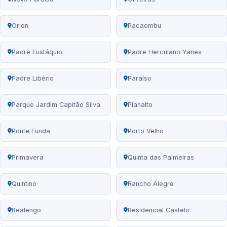
Orion
Pacaembu
Padre Eustáquio
Padre Herculano Yanes
Padre Libério
Paraíso
Parque Jardim Capitão Silva
Planalto
Ponte Funda
Porto Velho
Primavera
Quinta das Palmeiras
Quintino
Rancho Alegre
Realengo
Residencial Castelo