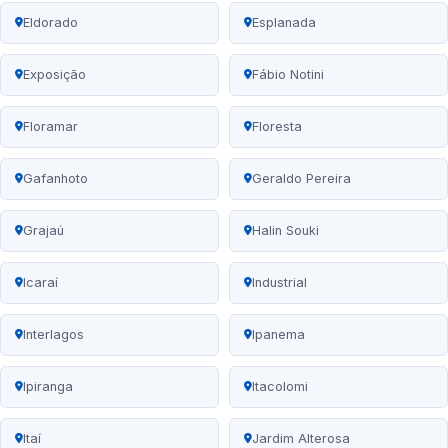
Eldorado
Esplanada
Exposição
Fábio Notini
Floramar
Floresta
Gafanhoto
Geraldo Pereira
Grajaú
Halin Souki
Icaraí
Industrial
Interlagos
Ipanema
Ipiranga
Itacolomi
Itaí
Jardim Alterosa