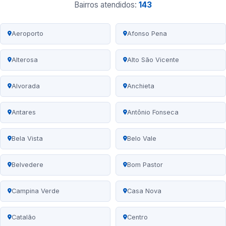
Bairros atendidos:
143
Aeroporto
Afonso Pena
Alterosa
Alto São Vicente
Alvorada
Anchieta
Antares
Antônio Fonseca
Bela Vista
Belo Vale
Belvedere
Bom Pastor
Campina Verde
Casa Nova
Catalão
Centro