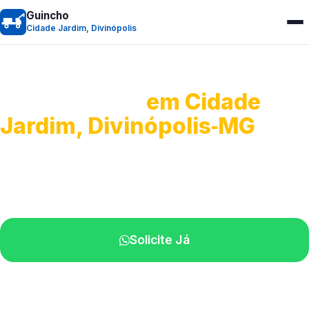
Guincho
Cidade Jardim, Divinópolis
Guincho 24h
em Cidade
Jardim, Divinópolis‑MG
Atendimento para remoção veicular.
Profissionais atuando na sua região.
Solicite Já