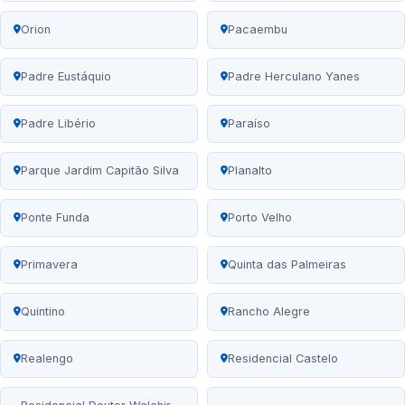
Orion
Pacaembu
Padre Eustáquio
Padre Herculano Yanes
Padre Libério
Paraíso
Parque Jardim Capitão Silva
Planalto
Ponte Funda
Porto Velho
Primavera
Quinta das Palmeiras
Quintino
Rancho Alegre
Realengo
Residencial Castelo