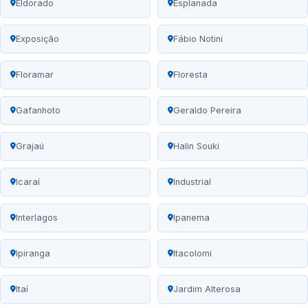
Eldorado
Esplanada
Exposição
Fábio Notini
Floramar
Floresta
Gafanhoto
Geraldo Pereira
Grajaú
Halin Souki
Icaraí
Industrial
Interlagos
Ipanema
Ipiranga
Itacolomi
Itaí
Jardim Alterosa