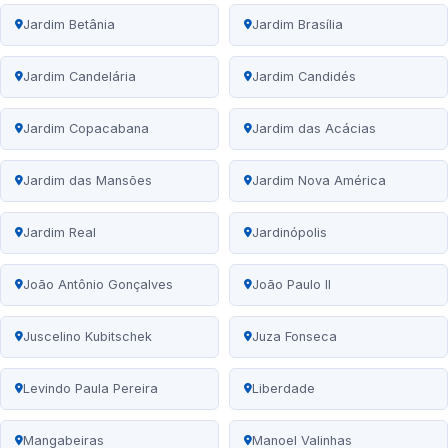
Jardim Betânia
Jardim Brasília
Jardim Candelária
Jardim Candidés
Jardim Copacabana
Jardim das Acácias
Jardim das Mansões
Jardim Nova América
Jardim Real
Jardinópolis
João Antônio Gonçalves
João Paulo II
Juscelino Kubitschek
Juza Fonseca
Levindo Paula Pereira
Liberdade
Mangabeiras
Manoel Valinhas