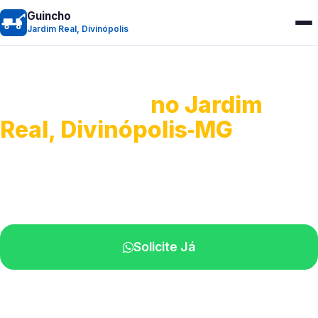
Guincho
Jardim Real, Divinópolis
Guincho 24h
no Jardim
Real, Divinópolis‑MG
Atendimento para remoção veicular.
Profissionais atuando na sua região.
Solicite Já