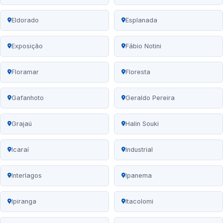
Eldorado
Esplanada
Exposição
Fábio Notini
Floramar
Floresta
Gafanhoto
Geraldo Pereira
Grajaú
Halin Souki
Icaraí
Industrial
Interlagos
Ipanema
Ipiranga
Itacolomi