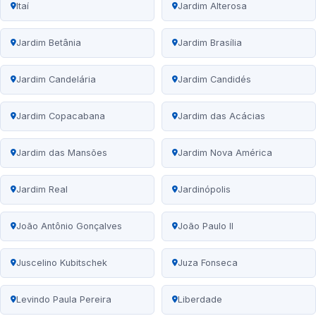
Itaí
Jardim Alterosa
Jardim Betânia
Jardim Brasília
Jardim Candelária
Jardim Candidés
Jardim Copacabana
Jardim das Acácias
Jardim das Mansões
Jardim Nova América
Jardim Real
Jardinópolis
João Antônio Gonçalves
João Paulo II
Juscelino Kubitschek
Juza Fonseca
Levindo Paula Pereira
Liberdade