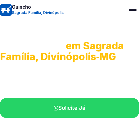
Guincho
Sagrada Familia, Divinópolis
Guincho 24h
em Sagrada
Família, Divinópolis‑MG
Atendimento para remoção veicular.
Profissionais atuando na sua região.
Solicite Já