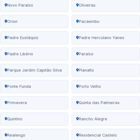
Novo Paraíso
Oliveiras
Orion
Pacaembu
Padre Eustáquio
Padre Herculano Yanes
Padre Libério
Paraíso
Parque Jardim Capitão Silva
Planalto
Ponte Funda
Porto Velho
Primavera
Quinta das Palmeiras
Quintino
Rancho Alegre
Realengo
Residencial Castelo