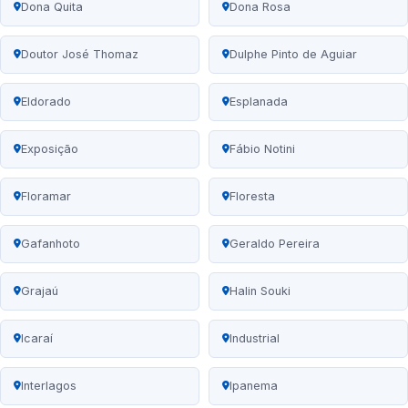
Dona Quita
Dona Rosa
Doutor José Thomaz
Dulphe Pinto de Aguiar
Eldorado
Esplanada
Exposição
Fábio Notini
Floramar
Floresta
Gafanhoto
Geraldo Pereira
Grajaú
Halin Souki
Icaraí
Industrial
Interlagos
Ipanema