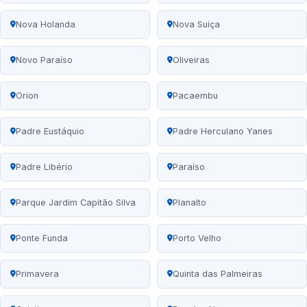
Nova Holanda
Nova Suíça
Novo Paraíso
Oliveiras
Orion
Pacaembu
Padre Eustáquio
Padre Herculano Yanes
Padre Libério
Paraíso
Parque Jardim Capitão Silva
Planalto
Ponte Funda
Porto Velho
Primavera
Quinta das Palmeiras