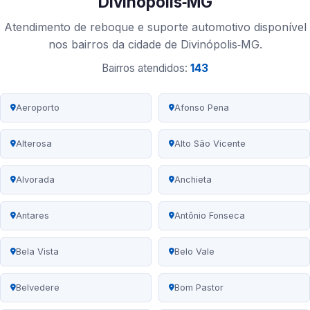
Divinópolis‑MG
Atendimento de reboque e suporte automotivo disponível
nos bairros da cidade de Divinópolis‑MG.
Bairros atendidos:
143
Aeroporto
Afonso Pena
Alterosa
Alto São Vicente
Alvorada
Anchieta
Antares
Antônio Fonseca
Bela Vista
Belo Vale
Belvedere
Bom Pastor