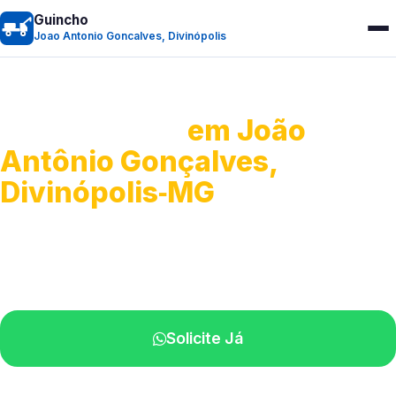
Guincho
Joao Antonio Goncalves, Divinópolis
Guincho 24h
em João
Antônio Gonçalves,
Divinópolis‑MG
Atendimento para remoção veicular.
Profissionais atuando na sua região.
Solicite Já