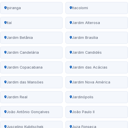
Ipiranga
Itacolomi
Itaí
Jardim Alterosa
Jardim Betânia
Jardim Brasília
Jardim Candelária
Jardim Candidés
Jardim Copacabana
Jardim das Acácias
Jardim das Mansões
Jardim Nova América
Jardim Real
Jardinópolis
João Antônio Gonçalves
João Paulo II
Juscelino Kubitschek
Juza Fonseca