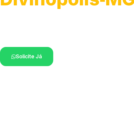
Atendimento para remoção veicular.
Profissionais atuando na sua região.
Solicite Já