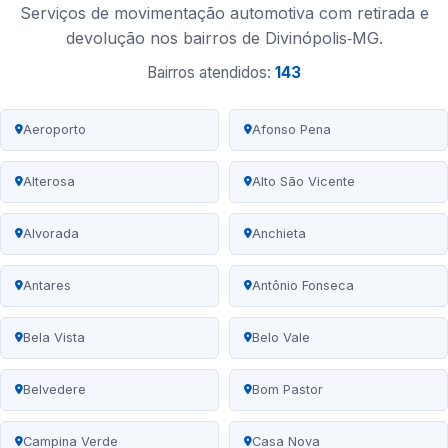
Serviços de movimentação automotiva com retirada e
devolução nos bairros de Divinópolis‑MG.
Bairros atendidos:
143
Aeroporto
Afonso Pena
Alterosa
Alto São Vicente
Alvorada
Anchieta
Antares
Antônio Fonseca
Bela Vista
Belo Vale
Belvedere
Bom Pastor
Campina Verde
Casa Nova