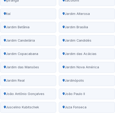
Ipiranga
Itacolomi
Itaí
Jardim Alterosa
Jardim Betânia
Jardim Brasília
Jardim Candelária
Jardim Candidés
Jardim Copacabana
Jardim das Acácias
Jardim das Mansões
Jardim Nova América
Jardim Real
Jardinópolis
João Antônio Gonçalves
João Paulo II
Juscelino Kubitschek
Juza Fonseca