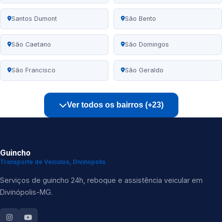
Santos Dumont
São Bento
São Caetano
São Domingos
São Francisco
São Geraldo
Ver todos os bairros (+23)
Guincho
Transporte de Veículos, Divinópolis
Serviços de guincho 24h, reboque e assistência veicular em
Divinópolis-MG.