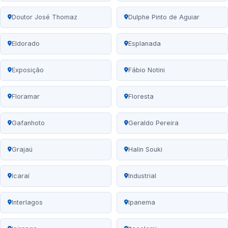
Doutor José Thomaz
Dulphe Pinto de Aguiar
Eldorado
Esplanada
Exposição
Fábio Notini
Floramar
Floresta
Gafanhoto
Geraldo Pereira
Grajaú
Halin Souki
Icaraí
Industrial
Interlagos
Ipanema