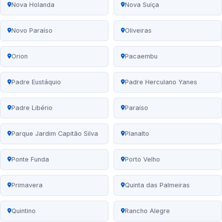
Nova Holanda
Nova Suíça
Novo Paraíso
Oliveiras
Orion
Pacaembu
Padre Eustáquio
Padre Herculano Yanes
Padre Libério
Paraíso
Parque Jardim Capitão Silva
Planalto
Ponte Funda
Porto Velho
Primavera
Quinta das Palmeiras
Quintino
Rancho Alegre