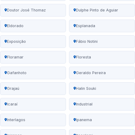
Doutor José Thomaz
Dulphe Pinto de Aguiar
Eldorado
Esplanada
Exposição
Fábio Notini
Floramar
Floresta
Gafanhoto
Geraldo Pereira
Grajaú
Halin Souki
Icaraí
Industrial
Interlagos
Ipanema