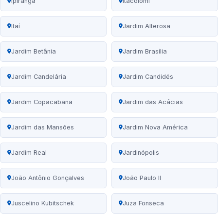
Ipiranga
Itacolomi
Itaí
Jardim Alterosa
Jardim Betânia
Jardim Brasília
Jardim Candelária
Jardim Candidés
Jardim Copacabana
Jardim das Acácias
Jardim das Mansões
Jardim Nova América
Jardim Real
Jardinópolis
João Antônio Gonçalves
João Paulo II
Juscelino Kubitschek
Juza Fonseca