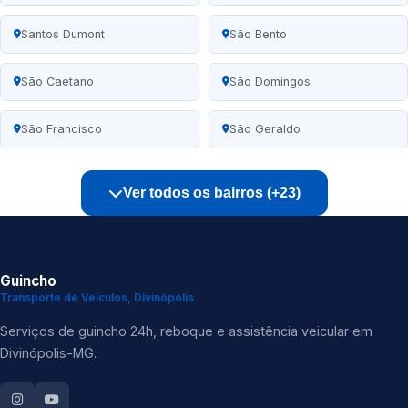
Santos Dumont
São Bento
São Caetano
São Domingos
São Francisco
São Geraldo
Ver todos os bairros (+23)
Guincho
Transporte de Veículos, Divinópolis
Serviços de guincho 24h, reboque e assistência veicular em
Divinópolis-MG.