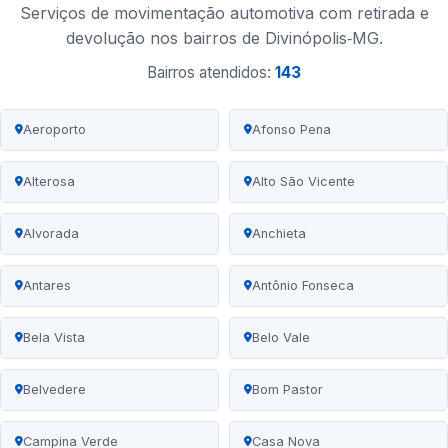
Serviços de movimentação automotiva com retirada e
devolução nos bairros de Divinópolis‑MG.
Bairros atendidos:
143
Aeroporto
Afonso Pena
Alterosa
Alto São Vicente
Alvorada
Anchieta
Antares
Antônio Fonseca
Bela Vista
Belo Vale
Belvedere
Bom Pastor
Campina Verde
Casa Nova