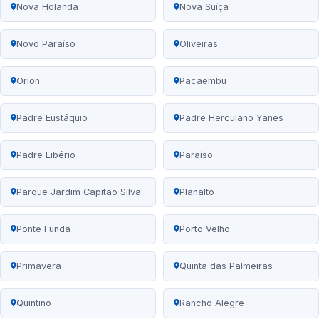
Nova Holanda
Nova Suíça
Novo Paraíso
Oliveiras
Orion
Pacaembu
Padre Eustáquio
Padre Herculano Yanes
Padre Libério
Paraíso
Parque Jardim Capitão Silva
Planalto
Ponte Funda
Porto Velho
Primavera
Quinta das Palmeiras
Quintino
Rancho Alegre