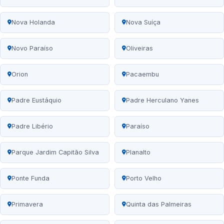
Nova Holanda
Nova Suíça
Novo Paraíso
Oliveiras
Orion
Pacaembu
Padre Eustáquio
Padre Herculano Yanes
Padre Libério
Paraíso
Parque Jardim Capitão Silva
Planalto
Ponte Funda
Porto Velho
Primavera
Quinta das Palmeiras