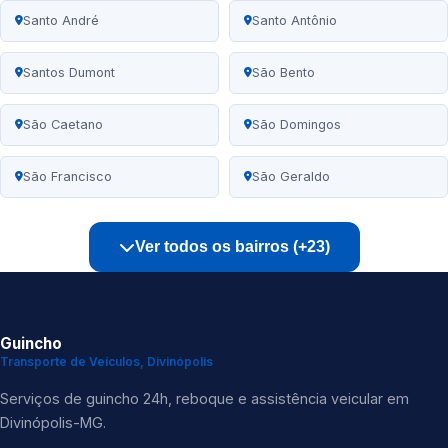
Santo André
Santo Antônio
Santos Dumont
São Bento
São Caetano
São Domingos
São Francisco
São Geraldo
Ver todos os bairros (+23)
Guincho
Transporte de Veículos, Divinópolis
Serviços de guincho 24h, reboque e assistência veicular em
Divinópolis-MG.