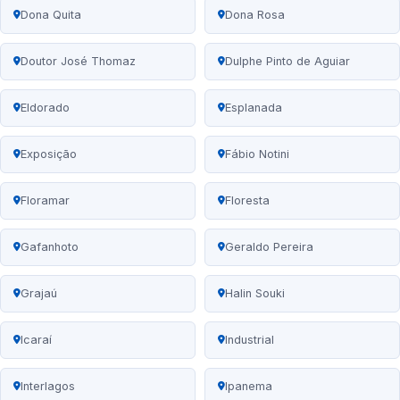
Dona Quita
Dona Rosa
Doutor José Thomaz
Dulphe Pinto de Aguiar
Eldorado
Esplanada
Exposição
Fábio Notini
Floramar
Floresta
Gafanhoto
Geraldo Pereira
Grajaú
Halin Souki
Icaraí
Industrial
Interlagos
Ipanema