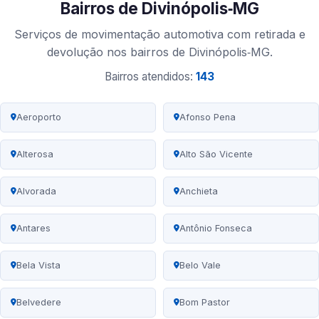
Bairros de Divinópolis‑MG
Serviços de movimentação automotiva com retirada e
devolução nos bairros de Divinópolis‑MG.
Bairros atendidos:
143
Aeroporto
Afonso Pena
Alterosa
Alto São Vicente
Alvorada
Anchieta
Antares
Antônio Fonseca
Bela Vista
Belo Vale
Belvedere
Bom Pastor