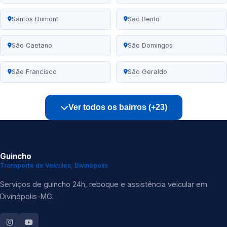
Santos Dumont
São Bento
São Caetano
São Domingos
São Francisco
São Geraldo
Ver todos os bairros (+23)
Guincho
Transporte de Veículos, Divinópolis
Serviços de guincho 24h, reboque e assistência veicular em
Divinópolis-MG.