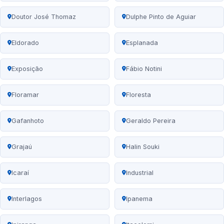
Doutor José Thomaz
Dulphe Pinto de Aguiar
Eldorado
Esplanada
Exposição
Fábio Notini
Floramar
Floresta
Gafanhoto
Geraldo Pereira
Grajaú
Halin Souki
Icaraí
Industrial
Interlagos
Ipanema