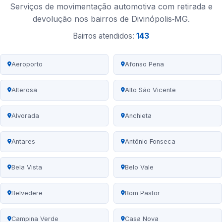
Serviços de movimentação automotiva com retirada e
devolução nos bairros de Divinópolis‑MG.
Bairros atendidos:
143
Aeroporto
Afonso Pena
Alterosa
Alto São Vicente
Alvorada
Anchieta
Antares
Antônio Fonseca
Bela Vista
Belo Vale
Belvedere
Bom Pastor
Campina Verde
Casa Nova