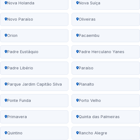
Nova Holanda
Nova Suíça
Novo Paraíso
Oliveiras
Orion
Pacaembu
Padre Eustáquio
Padre Herculano Yanes
Padre Libério
Paraíso
Parque Jardim Capitão Silva
Planalto
Ponte Funda
Porto Velho
Primavera
Quinta das Palmeiras
Quintino
Rancho Alegre