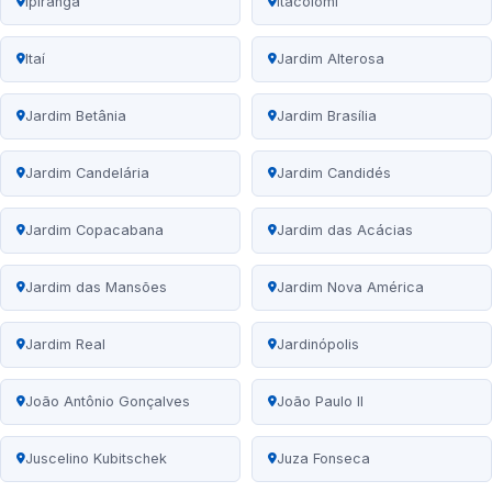
Ipiranga
Itacolomi
Itaí
Jardim Alterosa
Jardim Betânia
Jardim Brasília
Jardim Candelária
Jardim Candidés
Jardim Copacabana
Jardim das Acácias
Jardim das Mansões
Jardim Nova América
Jardim Real
Jardinópolis
João Antônio Gonçalves
João Paulo II
Juscelino Kubitschek
Juza Fonseca