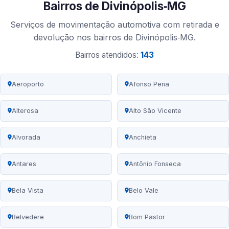
Bairros de Divinópolis‑MG
Serviços de movimentação automotiva com retirada e
devolução nos bairros de Divinópolis‑MG.
Bairros atendidos:
143
Aeroporto
Afonso Pena
Alterosa
Alto São Vicente
Alvorada
Anchieta
Antares
Antônio Fonseca
Bela Vista
Belo Vale
Belvedere
Bom Pastor