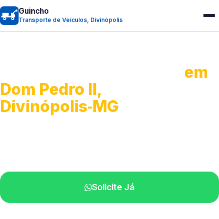
Guincho
Transporte de Veículos, Divinópolis
Transporte de Veículos
em
Dom Pedro II,
Divinópolis‑MG
Recolhimento de veículos em geral.
Equipe especializada na sua localidade.
Solicite Já