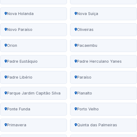
Nova Holanda
Nova Suíça
Novo Paraíso
Oliveiras
Orion
Pacaembu
Padre Eustáquio
Padre Herculano Yanes
Padre Libério
Paraíso
Parque Jardim Capitão Silva
Planalto
Ponte Funda
Porto Velho
Primavera
Quinta das Palmeiras