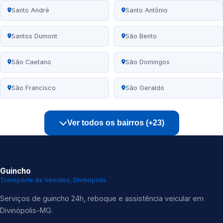
Santo André
Santo Antônio
Santos Dumont
São Bento
São Caetano
São Domingos
São Francisco
São Geraldo
Ver todos os bairros (+23)
Guincho
Transporte de Veículos, Divinópolis
Serviços de guincho 24h, reboque e assistência veicular em
Divinópolis-MG.