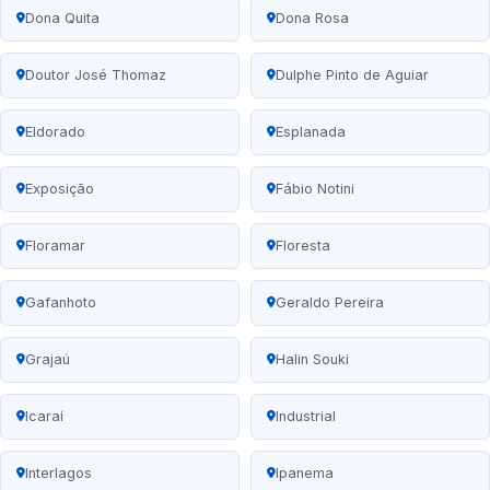
Dona Quita
Dona Rosa
Doutor José Thomaz
Dulphe Pinto de Aguiar
Eldorado
Esplanada
Exposição
Fábio Notini
Floramar
Floresta
Gafanhoto
Geraldo Pereira
Grajaú
Halin Souki
Icaraí
Industrial
Interlagos
Ipanema