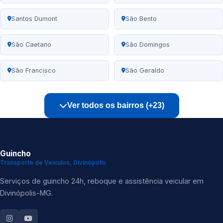
Santos Dumont
São Bento
São Caetano
São Domingos
São Francisco
São Geraldo
Ver todos os bairros (+23)
Guincho
Transporte de Veículos, Divinópolis
Serviços de guincho 24h, reboque e assistência veicular em
Divinópolis-MG.