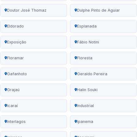
Doutor José Thomaz
Dulphe Pinto de Aguiar
Eldorado
Esplanada
Exposição
Fábio Notini
Floramar
Floresta
Gafanhoto
Geraldo Pereira
Grajaú
Halin Souki
Icaraí
Industrial
Interlagos
Ipanema