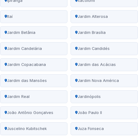
Ipiranga
Itacolomi
Itaí
Jardim Alterosa
Jardim Betânia
Jardim Brasília
Jardim Candelária
Jardim Candidés
Jardim Copacabana
Jardim das Acácias
Jardim das Mansões
Jardim Nova América
Jardim Real
Jardinópolis
João Antônio Gonçalves
João Paulo II
Juscelino Kubitschek
Juza Fonseca