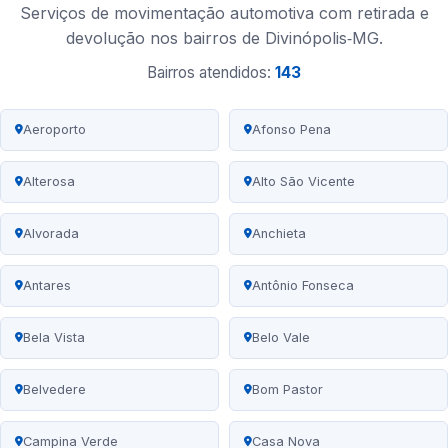
Serviços de movimentação automotiva com retirada e
devolução nos bairros de Divinópolis‑MG.
Bairros atendidos:
143
Aeroporto
Afonso Pena
Alterosa
Alto São Vicente
Alvorada
Anchieta
Antares
Antônio Fonseca
Bela Vista
Belo Vale
Belvedere
Bom Pastor
Campina Verde
Casa Nova