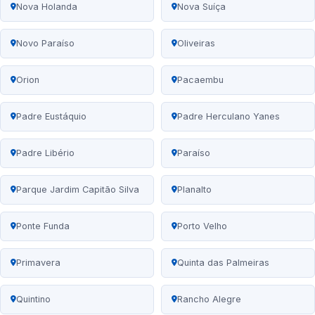
Nova Holanda
Nova Suíça
Novo Paraíso
Oliveiras
Orion
Pacaembu
Padre Eustáquio
Padre Herculano Yanes
Padre Libério
Paraíso
Parque Jardim Capitão Silva
Planalto
Ponte Funda
Porto Velho
Primavera
Quinta das Palmeiras
Quintino
Rancho Alegre