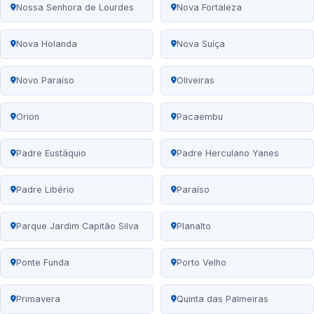
Nossa Senhora de Lourdes
Nova Fortaleza
Nova Holanda
Nova Suíça
Novo Paraíso
Oliveiras
Orion
Pacaembu
Padre Eustáquio
Padre Herculano Yanes
Padre Libério
Paraíso
Parque Jardim Capitão Silva
Planalto
Ponte Funda
Porto Velho
Primavera
Quinta das Palmeiras