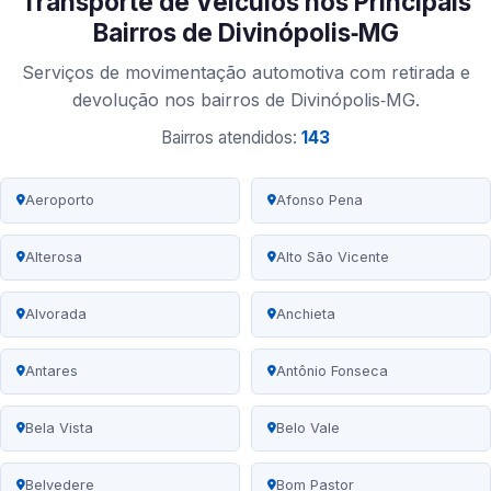
Transporte de Veículos nos Principais
Bairros de Divinópolis‑MG
Serviços de movimentação automotiva com retirada e
devolução nos bairros de Divinópolis‑MG.
Bairros atendidos:
143
Aeroporto
Afonso Pena
Alterosa
Alto São Vicente
Alvorada
Anchieta
Antares
Antônio Fonseca
Bela Vista
Belo Vale
Belvedere
Bom Pastor