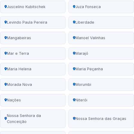
Juscelino Kubitschek
Juza Fonseca
Levindo Paula Pereira
Liberdade
Mangabeiras
Manoel Valinhas
Mar e Terra
Marajó
Maria Helena
Maria Peçanha
Morada Nova
Morumbi
Nações
Niterói
Nossa Senhora da
Nossa Senhora das Graças
Conceição