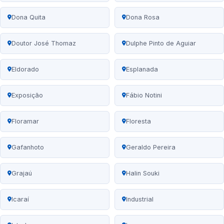
Dona Quita
Dona Rosa
Doutor José Thomaz
Dulphe Pinto de Aguiar
Eldorado
Esplanada
Exposição
Fábio Notini
Floramar
Floresta
Gafanhoto
Geraldo Pereira
Grajaú
Halin Souki
Icaraí
Industrial