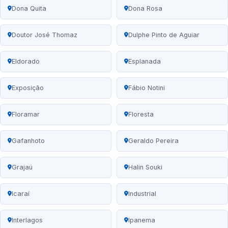
Dona Quita
Dona Rosa
Doutor José Thomaz
Dulphe Pinto de Aguiar
Eldorado
Esplanada
Exposição
Fábio Notini
Floramar
Floresta
Gafanhoto
Geraldo Pereira
Grajaú
Halin Souki
Icaraí
Industrial
Interlagos
Ipanema