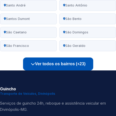
Santo André
Santo Antônio
Santos Dumont
São Bento
São Caetano
São Domingos
São Francisco
São Geraldo
Ver todos os bairros (+23)
Guincho
Transporte de Veículos, Divinópolis
Serviços de guincho 24h, reboque e assistência veicular em
Divinópolis-MG.