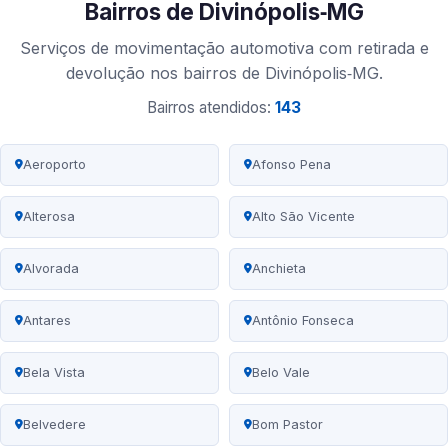
Bairros de Divinópolis‑MG
Serviços de movimentação automotiva com retirada e
devolução nos bairros de Divinópolis‑MG.
Bairros atendidos:
143
Aeroporto
Afonso Pena
Alterosa
Alto São Vicente
Alvorada
Anchieta
Antares
Antônio Fonseca
Bela Vista
Belo Vale
Belvedere
Bom Pastor