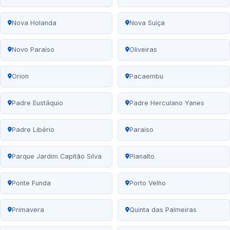
Nova Holanda
Nova Suíça
Novo Paraíso
Oliveiras
Orion
Pacaembu
Padre Eustáquio
Padre Herculano Yanes
Padre Libério
Paraíso
Parque Jardim Capitão Silva
Planalto
Ponte Funda
Porto Velho
Primavera
Quinta das Palmeiras