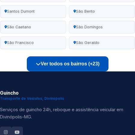
Santos Dumont
São Bento
São Caetano
São Domingos
São Francisco
São Geraldo
Ver todos os bairros (+23)
Guincho
Transporte de Veículos, Divinópolis
Serviços de guincho 24h, reboque e assistência veicular em
Divinópolis-MG.