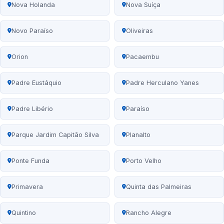
Nova Holanda
Nova Suíça
Novo Paraíso
Oliveiras
Orion
Pacaembu
Padre Eustáquio
Padre Herculano Yanes
Padre Libério
Paraíso
Parque Jardim Capitão Silva
Planalto
Ponte Funda
Porto Velho
Primavera
Quinta das Palmeiras
Quintino
Rancho Alegre