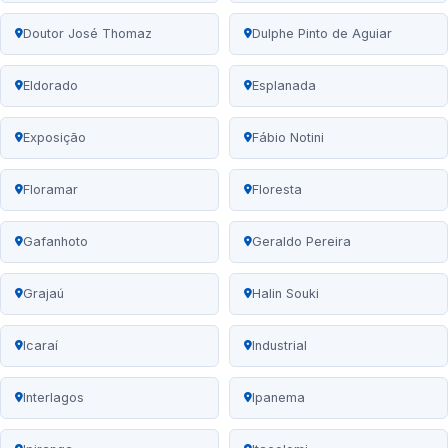
Doutor José Thomaz
Dulphe Pinto de Aguiar
Eldorado
Esplanada
Exposição
Fábio Notini
Floramar
Floresta
Gafanhoto
Geraldo Pereira
Grajaú
Halin Souki
Icaraí
Industrial
Interlagos
Ipanema