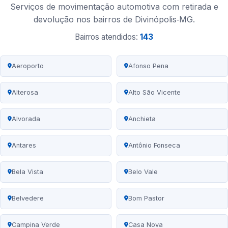
Serviços de movimentação automotiva com retirada e
devolução nos bairros de Divinópolis‑MG.
Bairros atendidos:
143
Aeroporto
Afonso Pena
Alterosa
Alto São Vicente
Alvorada
Anchieta
Antares
Antônio Fonseca
Bela Vista
Belo Vale
Belvedere
Bom Pastor
Campina Verde
Casa Nova