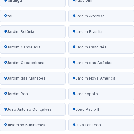
Ipiranga
Itacolomi
Itaí
Jardim Alterosa
Jardim Betânia
Jardim Brasília
Jardim Candelária
Jardim Candidés
Jardim Copacabana
Jardim das Acácias
Jardim das Mansões
Jardim Nova América
Jardim Real
Jardinópolis
João Antônio Gonçalves
João Paulo II
Juscelino Kubitschek
Juza Fonseca