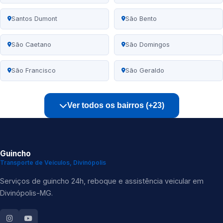
Santos Dumont
São Bento
São Caetano
São Domingos
São Francisco
São Geraldo
Ver todos os bairros (+23)
Guincho
Transporte de Veículos, Divinópolis
Serviços de guincho 24h, reboque e assistência veicular em
Divinópolis-MG.