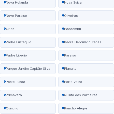
Nova Holanda
Nova Suíça
Novo Paraíso
Oliveiras
Orion
Pacaembu
Padre Eustáquio
Padre Herculano Yanes
Padre Libério
Paraíso
Parque Jardim Capitão Silva
Planalto
Ponte Funda
Porto Velho
Primavera
Quinta das Palmeiras
Quintino
Rancho Alegre