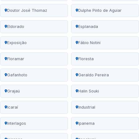
Doutor José Thomaz
Dulphe Pinto de Aguiar
Eldorado
Esplanada
Exposição
Fábio Notini
Floramar
Floresta
Gafanhoto
Geraldo Pereira
Grajaú
Halin Souki
Icaraí
Industrial
Interlagos
Ipanema