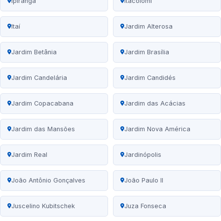
Ipiranga
Itacolomi
Itaí
Jardim Alterosa
Jardim Betânia
Jardim Brasília
Jardim Candelária
Jardim Candidés
Jardim Copacabana
Jardim das Acácias
Jardim das Mansões
Jardim Nova América
Jardim Real
Jardinópolis
João Antônio Gonçalves
João Paulo II
Juscelino Kubitschek
Juza Fonseca