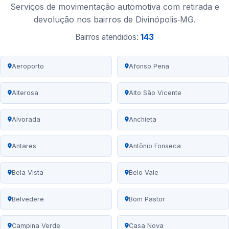
Serviços de movimentação automotiva com retirada e
devolução nos bairros de Divinópolis‑MG.
Bairros atendidos:
143
Aeroporto
Afonso Pena
Alterosa
Alto São Vicente
Alvorada
Anchieta
Antares
Antônio Fonseca
Bela Vista
Belo Vale
Belvedere
Bom Pastor
Campina Verde
Casa Nova