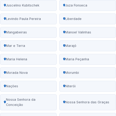
Juscelino Kubitschek
Juza Fonseca
Levindo Paula Pereira
Liberdade
Mangabeiras
Manoel Valinhas
Mar e Terra
Marajó
Maria Helena
Maria Peçanha
Morada Nova
Morumbi
Nações
Niterói
Nossa Senhora da
Nossa Senhora das Graças
Conceição