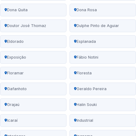
Dona Quita
Dona Rosa
Doutor José Thomaz
Dulphe Pinto de Aguiar
Eldorado
Esplanada
Exposição
Fábio Notini
Floramar
Floresta
Gafanhoto
Geraldo Pereira
Grajaú
Halin Souki
Icaraí
Industrial