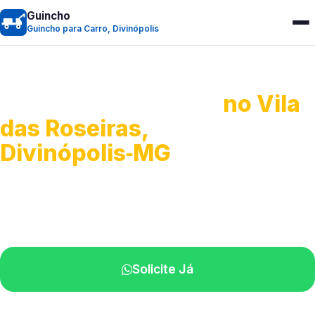
Guincho
Guincho para Carro, Divinópolis
Guincho para Carro
no Vila
das Roseiras,
Divinópolis‑MG
Serviço ágil de transporte automotivo.
Equipe especializada perto de você.
Solicite Já