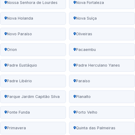
Nossa Senhora de Lourdes
Nova Fortaleza
Nova Holanda
Nova Suíça
Novo Paraíso
Oliveiras
Orion
Pacaembu
Padre Eustáquio
Padre Herculano Yanes
Padre Libério
Paraíso
Parque Jardim Capitão Silva
Planalto
Ponte Funda
Porto Velho
Primavera
Quinta das Palmeiras