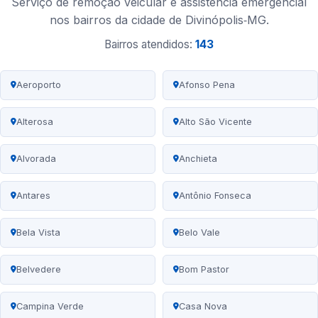
Serviço de remoção veicular e assistência emergencial
nos bairros da cidade de Divinópolis‑MG.
Bairros atendidos:
143
Aeroporto
Afonso Pena
Alterosa
Alto São Vicente
Alvorada
Anchieta
Antares
Antônio Fonseca
Bela Vista
Belo Vale
Belvedere
Bom Pastor
Campina Verde
Casa Nova