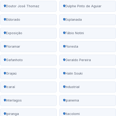
Doutor José Thomaz
Dulphe Pinto de Aguiar
Eldorado
Esplanada
Exposição
Fábio Notini
Floramar
Floresta
Gafanhoto
Geraldo Pereira
Grajaú
Halin Souki
Icaraí
Industrial
Interlagos
Ipanema
Ipiranga
Itacolomi