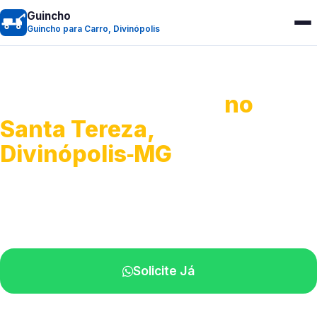
Guincho
Guincho para Carro, Divinópolis
Guincho para Carro
no
Santa Tereza,
Divinópolis‑MG
Serviço ágil de transporte automotivo.
Equipe especializada perto de você.
Solicite Já