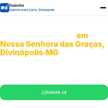
Guincho
Guincho para Carro, Divinópolis
Guincho para Carro
em
Nossa Senhora das Graças,
Divinópolis‑MG
Serviço ágil de transporte automotivo.
Equipe especializada perto de você.
Solicite Já