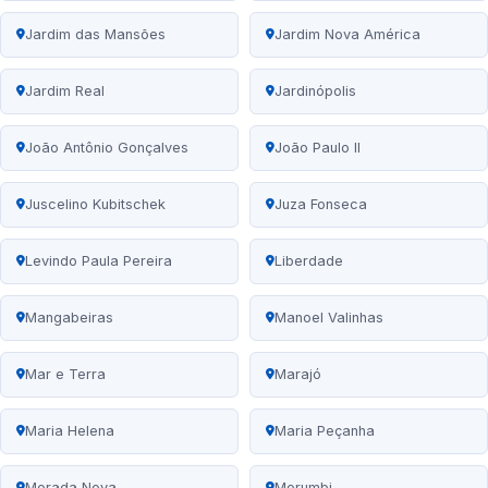
Jardim das Mansões
Jardim Nova América
Jardim Real
Jardinópolis
João Antônio Gonçalves
João Paulo II
Juscelino Kubitschek
Juza Fonseca
Levindo Paula Pereira
Liberdade
Mangabeiras
Manoel Valinhas
Mar e Terra
Marajó
Maria Helena
Maria Peçanha
Morada Nova
Morumbi