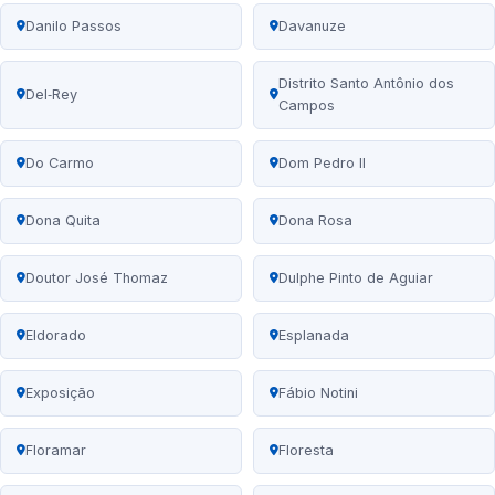
Danilo Passos
Davanuze
Distrito Santo Antônio dos
Del‑Rey
Campos
Do Carmo
Dom Pedro II
Dona Quita
Dona Rosa
Doutor José Thomaz
Dulphe Pinto de Aguiar
Eldorado
Esplanada
Exposição
Fábio Notini
Floramar
Floresta