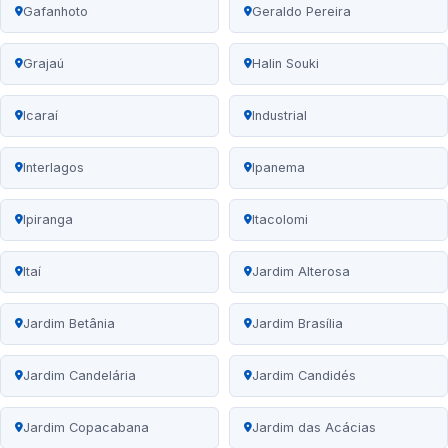
Gafanhoto
Geraldo Pereira
Grajaú
Halin Souki
Icaraí
Industrial
Interlagos
Ipanema
Ipiranga
Itacolomi
Itaí
Jardim Alterosa
Jardim Betânia
Jardim Brasília
Jardim Candelária
Jardim Candidés
Jardim Copacabana
Jardim das Acácias