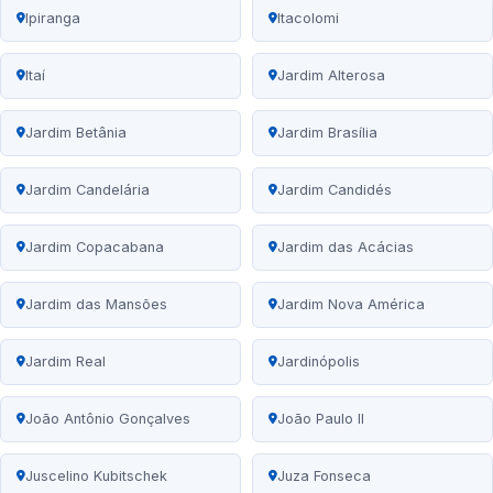
Ipiranga
Itacolomi
Itaí
Jardim Alterosa
Jardim Betânia
Jardim Brasília
Jardim Candelária
Jardim Candidés
Jardim Copacabana
Jardim das Acácias
Jardim das Mansões
Jardim Nova América
Jardim Real
Jardinópolis
João Antônio Gonçalves
João Paulo II
Juscelino Kubitschek
Juza Fonseca