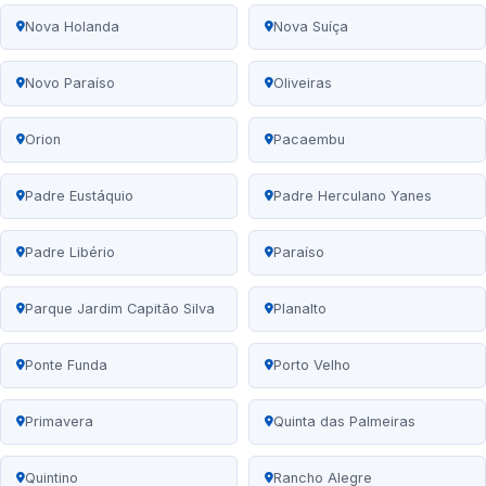
Nova Holanda
Nova Suíça
Novo Paraíso
Oliveiras
Orion
Pacaembu
Padre Eustáquio
Padre Herculano Yanes
Padre Libério
Paraíso
Parque Jardim Capitão Silva
Planalto
Ponte Funda
Porto Velho
Primavera
Quinta das Palmeiras
Quintino
Rancho Alegre