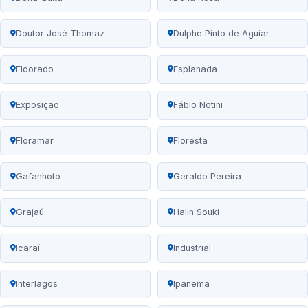
Doutor José Thomaz
Dulphe Pinto de Aguiar
Eldorado
Esplanada
Exposição
Fábio Notini
Floramar
Floresta
Gafanhoto
Geraldo Pereira
Grajaú
Halin Souki
Icaraí
Industrial
Interlagos
Ipanema