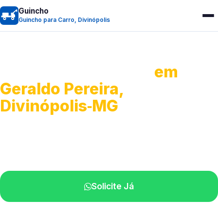
Guincho
Guincho para Carro, Divinópolis
Guincho para Carro
em
Geraldo Pereira,
Divinópolis‑MG
Serviço ágil de transporte automotivo.
Equipe especializada perto de você.
Solicite Já