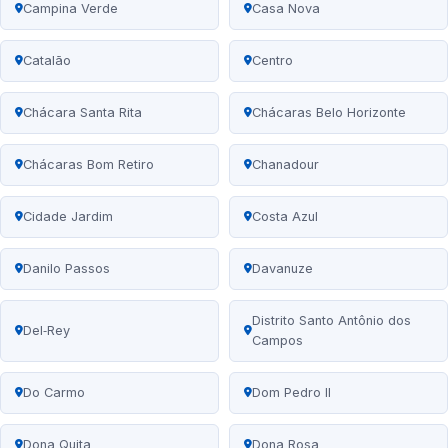
Campina Verde
Casa Nova
Catalão
Centro
Chácara Santa Rita
Chácaras Belo Horizonte
Chácaras Bom Retiro
Chanadour
Cidade Jardim
Costa Azul
Danilo Passos
Davanuze
Distrito Santo Antônio dos
Del‑Rey
Campos
Do Carmo
Dom Pedro II
Dona Quita
Dona Rosa