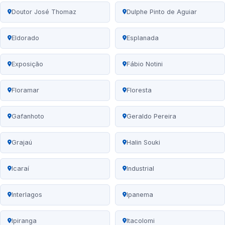
Doutor José Thomaz
Dulphe Pinto de Aguiar
Eldorado
Esplanada
Exposição
Fábio Notini
Floramar
Floresta
Gafanhoto
Geraldo Pereira
Grajaú
Halin Souki
Icaraí
Industrial
Interlagos
Ipanema
Ipiranga
Itacolomi