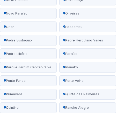
Novo Paraíso
Oliveiras
Orion
Pacaembu
Padre Eustáquio
Padre Herculano Yanes
Padre Libério
Paraíso
Parque Jardim Capitão Silva
Planalto
Ponte Funda
Porto Velho
Primavera
Quinta das Palmeiras
Quintino
Rancho Alegre