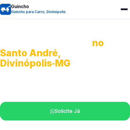
Guincho
Guincho para Carro, Divinópolis
Guincho para Carro
no
Santo André,
Divinópolis‑MG
Serviço ágil de transporte automotivo.
Equipe especializada perto de você.
Solicite Já