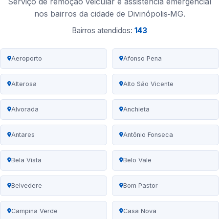
Serviço de remoção veicular e assistência emergencial
nos bairros da cidade de Divinópolis‑MG.
Bairros atendidos:
143
Aeroporto
Afonso Pena
Alterosa
Alto São Vicente
Alvorada
Anchieta
Antares
Antônio Fonseca
Bela Vista
Belo Vale
Belvedere
Bom Pastor
Campina Verde
Casa Nova