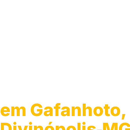
Guincho para C
em Gafanhoto,
Divinópolis‑M