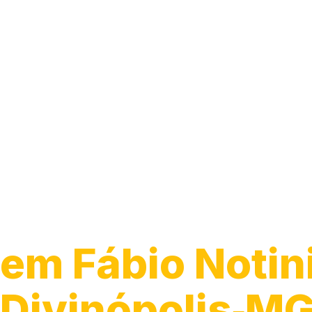
Guincho para C
em Fábio Notini
Divinópolis‑M