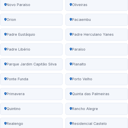
Novo Paraíso
Oliveiras
Orion
Pacaembu
Padre Eustáquio
Padre Herculano Yanes
Padre Libério
Paraíso
Parque Jardim Capitão Silva
Planalto
Ponte Funda
Porto Velho
Primavera
Quinta das Palmeiras
Quintino
Rancho Alegre
Realengo
Residencial Castelo