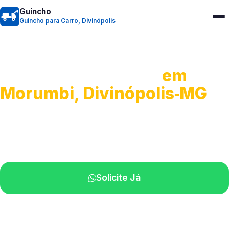
Guincho
Guincho para Carro, Divinópolis
Guincho para Carro
em
Morumbi, Divinópolis‑MG
Serviço ágil de transporte automotivo.
Equipe especializada perto de você.
Solicite Já