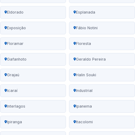
Eldorado
Esplanada
Exposição
Fábio Notini
Floramar
Floresta
Gafanhoto
Geraldo Pereira
Grajaú
Halin Souki
Icaraí
Industrial
Interlagos
Ipanema
Ipiranga
Itacolomi