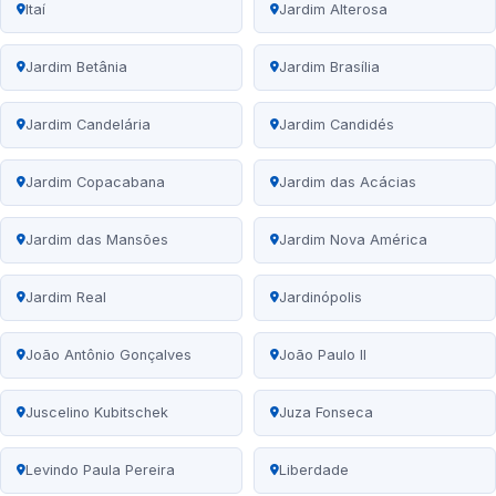
Itaí
Jardim Alterosa
Jardim Betânia
Jardim Brasília
Jardim Candelária
Jardim Candidés
Jardim Copacabana
Jardim das Acácias
Jardim das Mansões
Jardim Nova América
Jardim Real
Jardinópolis
João Antônio Gonçalves
João Paulo II
Juscelino Kubitschek
Juza Fonseca
Levindo Paula Pereira
Liberdade