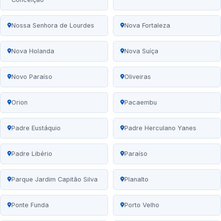
Nossa Senhora de Lourdes
Nova Fortaleza
Nova Holanda
Nova Suíça
Novo Paraíso
Oliveiras
Orion
Pacaembu
Padre Eustáquio
Padre Herculano Yanes
Padre Libério
Paraíso
Parque Jardim Capitão Silva
Planalto
Ponte Funda
Porto Velho