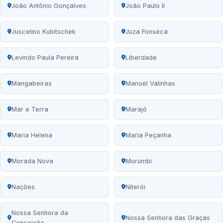
João Antônio Gonçalves
João Paulo II
Juscelino Kubitschek
Juza Fonseca
Levindo Paula Pereira
Liberdade
Mangabeiras
Manoel Valinhas
Mar e Terra
Marajó
Maria Helena
Maria Peçanha
Morada Nova
Morumbi
Nações
Niterói
Nossa Senhora da
Nossa Senhora das Graças
Conceição