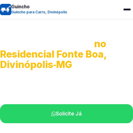
Guincho
Guincho para Carro, Divinópolis
Guincho para Carro
no
Residencial Fonte Boa,
Divinópolis‑MG
Serviço ágil de transporte automotivo.
Equipe especializada perto de você.
Solicite Já