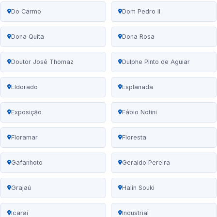
Do Carmo
Dom Pedro II
Dona Quita
Dona Rosa
Doutor José Thomaz
Dulphe Pinto de Aguiar
Eldorado
Esplanada
Exposição
Fábio Notini
Floramar
Floresta
Gafanhoto
Geraldo Pereira
Grajaú
Halin Souki
Icaraí
Industrial