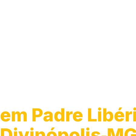
Guincho para C
em Padre Libér
Divinópolis‑M