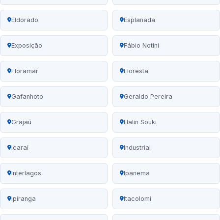
Eldorado
Esplanada
Exposição
Fábio Notini
Floramar
Floresta
Gafanhoto
Geraldo Pereira
Grajaú
Halin Souki
Icaraí
Industrial
Interlagos
Ipanema
Ipiranga
Itacolomi