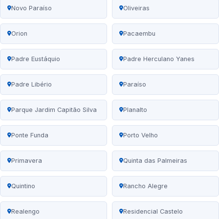
Novo Paraíso
Oliveiras
Orion
Pacaembu
Padre Eustáquio
Padre Herculano Yanes
Padre Libério
Paraíso
Parque Jardim Capitão Silva
Planalto
Ponte Funda
Porto Velho
Primavera
Quinta das Palmeiras
Quintino
Rancho Alegre
Realengo
Residencial Castelo