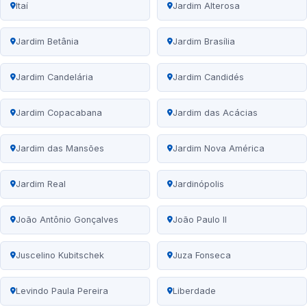
Itaí
Jardim Alterosa
Jardim Betânia
Jardim Brasília
Jardim Candelária
Jardim Candidés
Jardim Copacabana
Jardim das Acácias
Jardim das Mansões
Jardim Nova América
Jardim Real
Jardinópolis
João Antônio Gonçalves
João Paulo II
Juscelino Kubitschek
Juza Fonseca
Levindo Paula Pereira
Liberdade