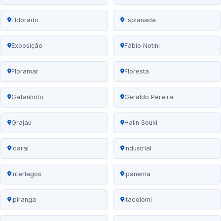
Eldorado
Esplanada
Exposição
Fábio Notini
Floramar
Floresta
Gafanhoto
Geraldo Pereira
Grajaú
Halin Souki
Icaraí
Industrial
Interlagos
Ipanema
Ipiranga
Itacolomi