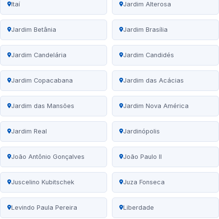
Itaí
Jardim Alterosa
Jardim Betânia
Jardim Brasília
Jardim Candelária
Jardim Candidés
Jardim Copacabana
Jardim das Acácias
Jardim das Mansões
Jardim Nova América
Jardim Real
Jardinópolis
João Antônio Gonçalves
João Paulo II
Juscelino Kubitschek
Juza Fonseca
Levindo Paula Pereira
Liberdade