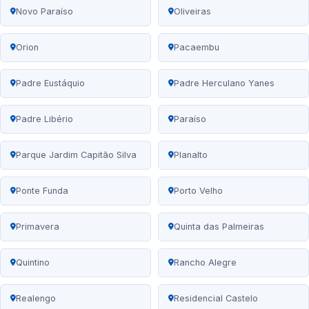
Novo Paraíso
Oliveiras
Orion
Pacaembu
Padre Eustáquio
Padre Herculano Yanes
Padre Libério
Paraíso
Parque Jardim Capitão Silva
Planalto
Ponte Funda
Porto Velho
Primavera
Quinta das Palmeiras
Quintino
Rancho Alegre
Realengo
Residencial Castelo