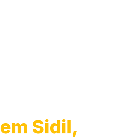
Guincho para
Caminhão
em Sidil,