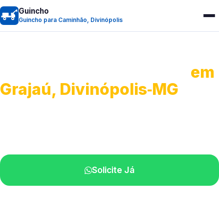
Guincho
Guincho para Caminhão, Divinópolis
Guincho para Caminhão
em
Grajaú, Divinópolis‑MG
Atendimento de apoio a veículos grandes.
Profissionais qualificados na sua região.
Solicite Já