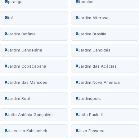
Ipiranga
Itacolomi
Itaí
Jardim Alterosa
Jardim Betânia
Jardim Brasília
Jardim Candelária
Jardim Candidés
Jardim Copacabana
Jardim das Acácias
Jardim das Mansões
Jardim Nova América
Jardim Real
Jardinópolis
João Antônio Gonçalves
João Paulo II
Juscelino Kubitschek
Juza Fonseca