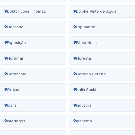
Doutor José Thomaz
Dulphe Pinto de Aguiar
Eldorado
Esplanada
Exposição
Fábio Notini
Floramar
Floresta
Gafanhoto
Geraldo Pereira
Grajaú
Halin Souki
Icaraí
Industrial
Interlagos
Ipanema