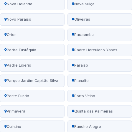
Nova Holanda
Nova Suíça
Novo Paraíso
Oliveiras
Orion
Pacaembu
Padre Eustáquio
Padre Herculano Yanes
Padre Libério
Paraíso
Parque Jardim Capitão Silva
Planalto
Ponte Funda
Porto Velho
Primavera
Quinta das Palmeiras
Quintino
Rancho Alegre