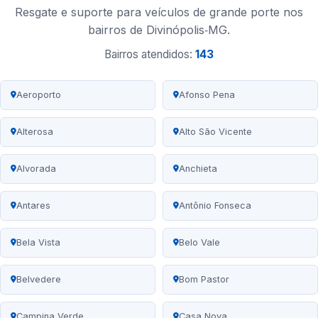
Resgate e suporte para veículos de grande porte nos
bairros de Divinópolis‑MG.
Bairros atendidos:
143
Aeroporto
Afonso Pena
Alterosa
Alto São Vicente
Alvorada
Anchieta
Antares
Antônio Fonseca
Bela Vista
Belo Vale
Belvedere
Bom Pastor
Campina Verde
Casa Nova