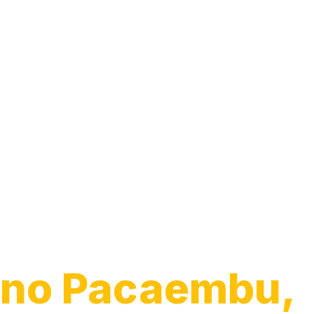
Guincho para
Caminhão
no Pacaembu,