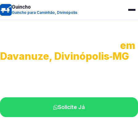
Guincho
Guincho para Caminhão, Divinópolis
Guincho para Caminhão
em
Davanuze, Divinópolis‑MG
Atendimento de apoio a veículos grandes.
Profissionais qualificados na sua região.
Solicite Já