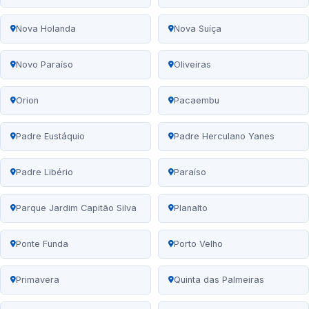
Nova Holanda
Nova Suíça
Novo Paraíso
Oliveiras
Orion
Pacaembu
Padre Eustáquio
Padre Herculano Yanes
Padre Libério
Paraíso
Parque Jardim Capitão Silva
Planalto
Ponte Funda
Porto Velho
Primavera
Quinta das Palmeiras