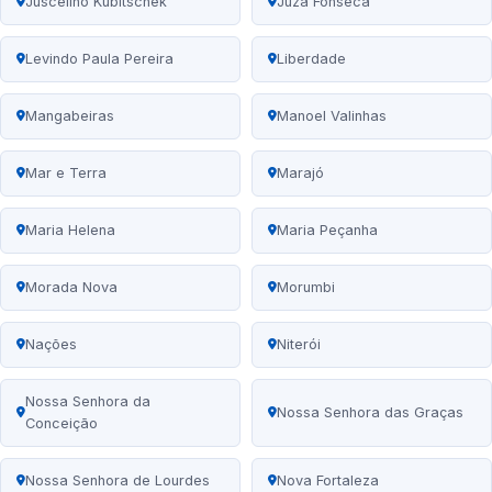
Juscelino Kubitschek
Juza Fonseca
Levindo Paula Pereira
Liberdade
Mangabeiras
Manoel Valinhas
Mar e Terra
Marajó
Maria Helena
Maria Peçanha
Morada Nova
Morumbi
Nações
Niterói
Nossa Senhora da
Nossa Senhora das Graças
Conceição
Nossa Senhora de Lourdes
Nova Fortaleza