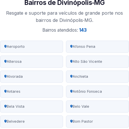
Bairros de Divinópolis‑MG
Resgate e suporte para veículos de grande porte nos
bairros de Divinópolis‑MG.
Bairros atendidos:
143
Aeroporto
Afonso Pena
Alterosa
Alto São Vicente
Alvorada
Anchieta
Antares
Antônio Fonseca
Bela Vista
Belo Vale
Belvedere
Bom Pastor