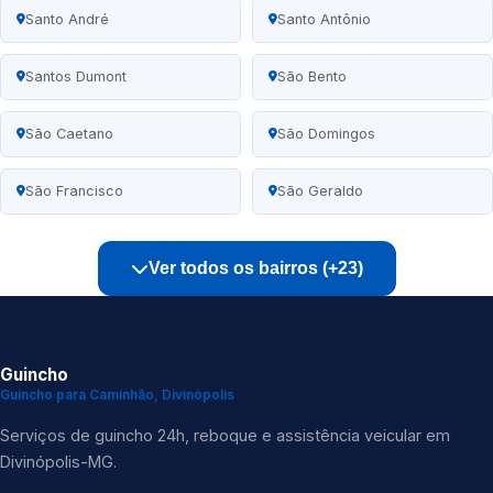
Santo André
Santo Antônio
Santos Dumont
São Bento
São Caetano
São Domingos
São Francisco
São Geraldo
Ver todos os bairros (+23)
Guincho
Guincho para Caminhão, Divinópolis
Serviços de guincho 24h, reboque e assistência veicular em
Divinópolis-MG.