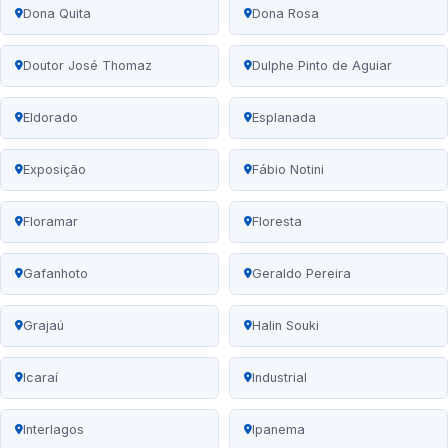
Dona Quita
Dona Rosa
Doutor José Thomaz
Dulphe Pinto de Aguiar
Eldorado
Esplanada
Exposição
Fábio Notini
Floramar
Floresta
Gafanhoto
Geraldo Pereira
Grajaú
Halin Souki
Icaraí
Industrial
Interlagos
Ipanema