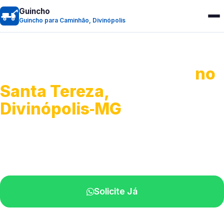
Guincho
Guincho para Caminhão, Divinópolis
Guincho para Caminhão
no
Santa Tereza,
Divinópolis‑MG
Atendimento de apoio a veículos grandes.
Profissionais qualificados na sua região.
Solicite Já