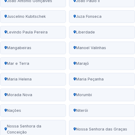
João Antônio Gonçalves
João Paulo II
Juscelino Kubitschek
Juza Fonseca
Levindo Paula Pereira
Liberdade
Mangabeiras
Manoel Valinhas
Mar e Terra
Marajó
Maria Helena
Maria Peçanha
Morada Nova
Morumbi
Nações
Niterói
Nossa Senhora da
Nossa Senhora das Graças
Conceição