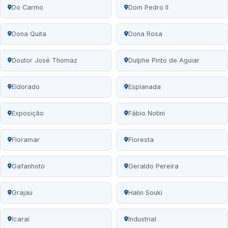
Do Carmo
Dom Pedro II
Dona Quita
Dona Rosa
Doutor José Thomaz
Dulphe Pinto de Aguiar
Eldorado
Esplanada
Exposição
Fábio Notini
Floramar
Floresta
Gafanhoto
Geraldo Pereira
Grajaú
Halin Souki
Icaraí
Industrial