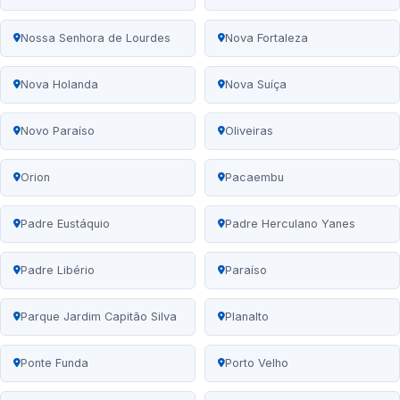
Nossa Senhora de Lourdes
Nova Fortaleza
Nova Holanda
Nova Suíça
Novo Paraíso
Oliveiras
Orion
Pacaembu
Padre Eustáquio
Padre Herculano Yanes
Padre Libério
Paraíso
Parque Jardim Capitão Silva
Planalto
Ponte Funda
Porto Velho