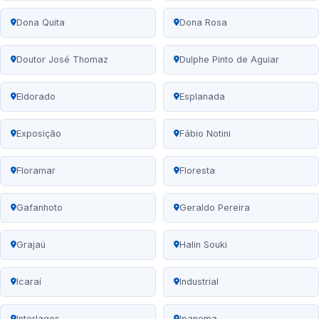
Dona Quita
Dona Rosa
Doutor José Thomaz
Dulphe Pinto de Aguiar
Eldorado
Esplanada
Exposição
Fábio Notini
Floramar
Floresta
Gafanhoto
Geraldo Pereira
Grajaú
Halin Souki
Icaraí
Industrial
Interlagos
Ipanema