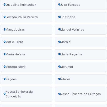
Juscelino Kubitschek
Juza Fonseca
Levindo Paula Pereira
Liberdade
Mangabeiras
Manoel Valinhas
Mar e Terra
Marajó
Maria Helena
Maria Peçanha
Morada Nova
Morumbi
Nações
Niterói
Nossa Senhora da
Nossa Senhora das Graças
Conceição