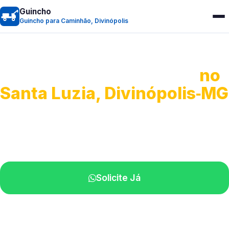
Guincho
Guincho para Caminhão, Divinópolis
Guincho para Caminhão
no
Santa Luzia, Divinópolis‑MG
Atendimento de apoio a veículos grandes.
Profissionais qualificados na sua região.
Solicite Já