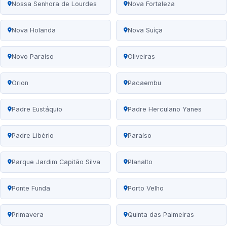
Nossa Senhora de Lourdes
Nova Fortaleza
Nova Holanda
Nova Suíça
Novo Paraíso
Oliveiras
Orion
Pacaembu
Padre Eustáquio
Padre Herculano Yanes
Padre Libério
Paraíso
Parque Jardim Capitão Silva
Planalto
Ponte Funda
Porto Velho
Primavera
Quinta das Palmeiras