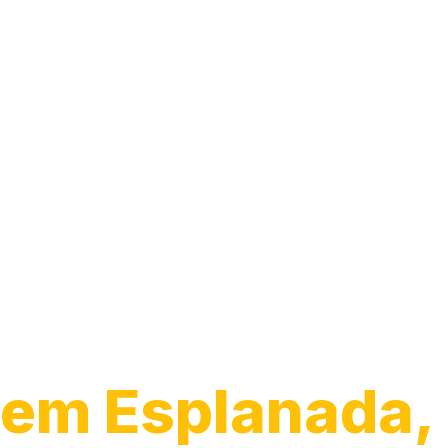
Guincho para
Caminhão
em Esplanada,