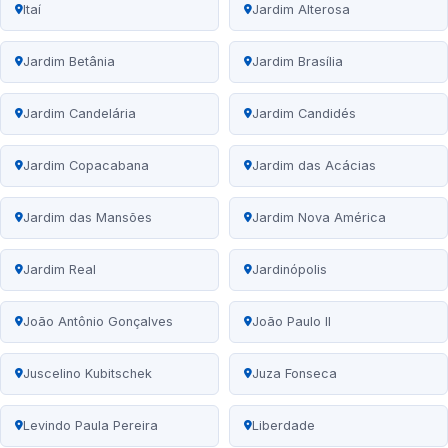
Itaí
Jardim Alterosa
Jardim Betânia
Jardim Brasília
Jardim Candelária
Jardim Candidés
Jardim Copacabana
Jardim das Acácias
Jardim das Mansões
Jardim Nova América
Jardim Real
Jardinópolis
João Antônio Gonçalves
João Paulo II
Juscelino Kubitschek
Juza Fonseca
Levindo Paula Pereira
Liberdade