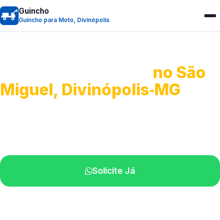
Guincho
Guincho para Moto, Divinópolis
Guincho para Moto
no São
Miguel, Divinópolis‑MG
Atendimento ágil e remoção de motos.
Equipe disponível próximo a você.
Solicite Já