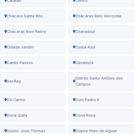
Catalão
Centro
Chácara Santa Rita
Chácaras Belo Horizonte
Chácaras Bom Retiro
Chanadour
Cidade Jardim
Costa Azul
Danilo Passos
Davanuze
Distrito Santo Antônio dos
Del‑Rey
Campos
Do Carmo
Dom Pedro II
Dona Quita
Dona Rosa
Doutor José Thomaz
Dulphe Pinto de Aguiar