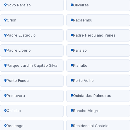
Novo Paraíso
Oliveiras
Orion
Pacaembu
Padre Eustáquio
Padre Herculano Yanes
Padre Libério
Paraíso
Parque Jardim Capitão Silva
Planalto
Ponte Funda
Porto Velho
Primavera
Quinta das Palmeiras
Quintino
Rancho Alegre
Realengo
Residencial Castelo