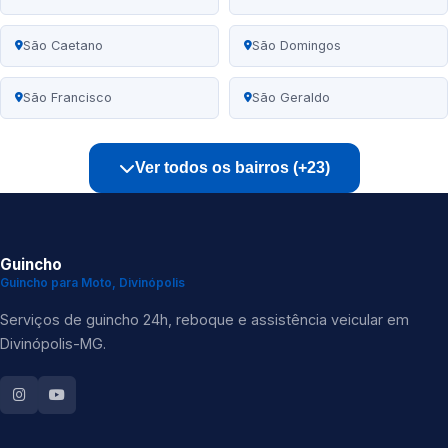
São Caetano
São Domingos
São Francisco
São Geraldo
Ver todos os bairros (+23)
Guincho
Guincho para Moto, Divinópolis
Serviços de guincho 24h, reboque e assistência veicular em
Divinópolis-MG.