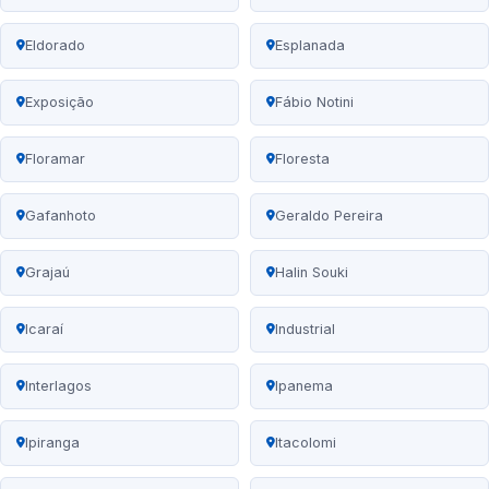
Eldorado
Esplanada
Exposição
Fábio Notini
Floramar
Floresta
Gafanhoto
Geraldo Pereira
Grajaú
Halin Souki
Icaraí
Industrial
Interlagos
Ipanema
Ipiranga
Itacolomi