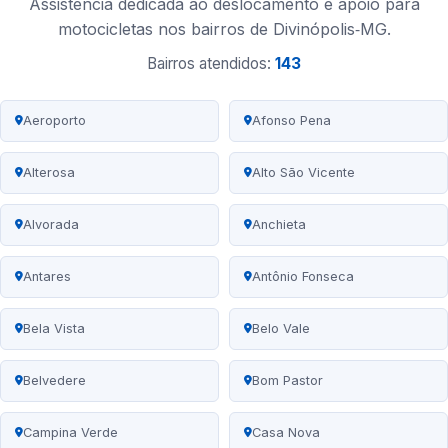
Assistência dedicada ao deslocamento e apoio para
motocicletas nos bairros de Divinópolis‑MG.
Bairros atendidos:
143
Aeroporto
Afonso Pena
Alterosa
Alto São Vicente
Alvorada
Anchieta
Antares
Antônio Fonseca
Bela Vista
Belo Vale
Belvedere
Bom Pastor
Campina Verde
Casa Nova