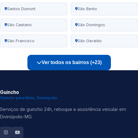
Santos Dumont
São Bento
São Caetano
São Domingos
São Francisco
São Geraldo
Ver todos os bairros (+23)
Guincho
Guincho para Moto, Divinópolis
Serviços de guincho 24h, reboque e assistência veicular em
Divinópolis-MG.