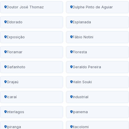
Doutor José Thomaz
Dulphe Pinto de Aguiar
Eldorado
Esplanada
Exposição
Fábio Notini
Floramar
Floresta
Gafanhoto
Geraldo Pereira
Grajaú
Halin Souki
Icaraí
Industrial
Interlagos
Ipanema
Ipiranga
Itacolomi