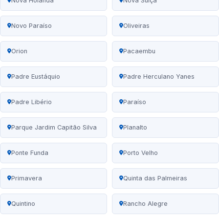
Nova Holanda
Nova Suíça
Novo Paraíso
Oliveiras
Orion
Pacaembu
Padre Eustáquio
Padre Herculano Yanes
Padre Libério
Paraíso
Parque Jardim Capitão Silva
Planalto
Ponte Funda
Porto Velho
Primavera
Quinta das Palmeiras
Quintino
Rancho Alegre