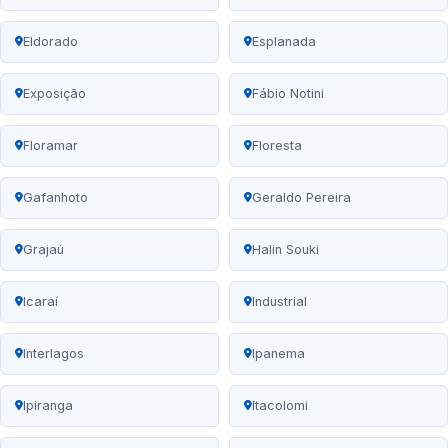
Eldorado
Esplanada
Exposição
Fábio Notini
Floramar
Floresta
Gafanhoto
Geraldo Pereira
Grajaú
Halin Souki
Icaraí
Industrial
Interlagos
Ipanema
Ipiranga
Itacolomi