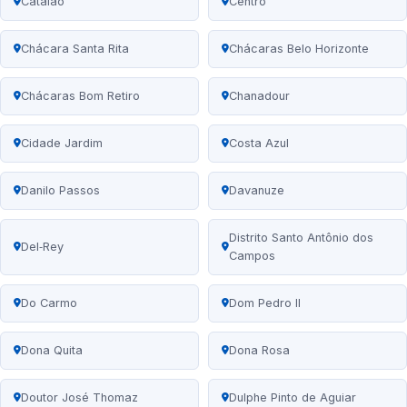
Catalão
Centro
Chácara Santa Rita
Chácaras Belo Horizonte
Chácaras Bom Retiro
Chanadour
Cidade Jardim
Costa Azul
Danilo Passos
Davanuze
Distrito Santo Antônio dos
Del‑Rey
Campos
Do Carmo
Dom Pedro II
Dona Quita
Dona Rosa
Doutor José Thomaz
Dulphe Pinto de Aguiar