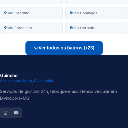
São Caetano
São Domingos
São Francisco
São Geraldo
Ver todos os bairros (+23)
Guincho
Guincho para Moto, Divinópolis
Serviços de guincho 24h, reboque e assistência veicular em
Divinópolis-MG.