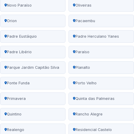
Novo Paraíso
Oliveiras
Orion
Pacaembu
Padre Eustáquio
Padre Herculano Yanes
Padre Libério
Paraíso
Parque Jardim Capitão Silva
Planalto
Ponte Funda
Porto Velho
Primavera
Quinta das Palmeiras
Quintino
Rancho Alegre
Realengo
Residencial Castelo