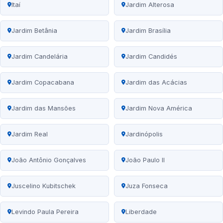
Itaí
Jardim Alterosa
Jardim Betânia
Jardim Brasília
Jardim Candelária
Jardim Candidés
Jardim Copacabana
Jardim das Acácias
Jardim das Mansões
Jardim Nova América
Jardim Real
Jardinópolis
João Antônio Gonçalves
João Paulo II
Juscelino Kubitschek
Juza Fonseca
Levindo Paula Pereira
Liberdade