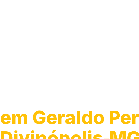
Guincho para 
em Geraldo Per
Divinópolis‑M