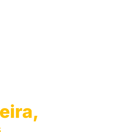
Moto
eira,
G