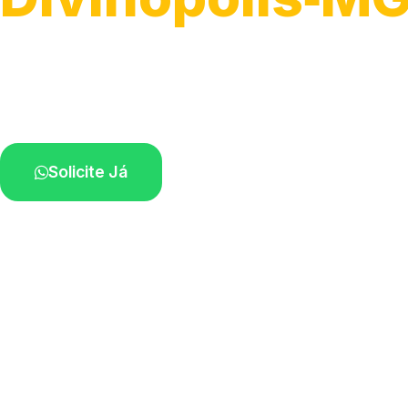
Atendimento ágil e remoção de motos.
Equipe disponível próximo a você.
Solicite Já