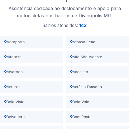
Assistência dedicada ao deslocamento e apoio para
motocicletas nos bairros de Divinópolis‑MG.
Bairros atendidos:
143
Aeroporto
Afonso Pena
Alterosa
Alto São Vicente
Alvorada
Anchieta
Antares
Antônio Fonseca
Bela Vista
Belo Vale
Belvedere
Bom Pastor