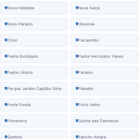
Nova Holanda
Nova Suíça
Novo Paraíso
Oliveiras
Orion
Pacaembu
Padre Eustáquio
Padre Herculano Yanes
Padre Libério
Paraíso
Parque Jardim Capitão Silva
Planalto
Ponte Funda
Porto Velho
Primavera
Quinta das Palmeiras
Quintino
Rancho Alegre