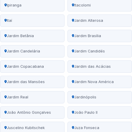
Ipiranga
Itacolomi
Itaí
Jardim Alterosa
Jardim Betânia
Jardim Brasília
Jardim Candelária
Jardim Candidés
Jardim Copacabana
Jardim das Acácias
Jardim das Mansões
Jardim Nova América
Jardim Real
Jardinópolis
João Antônio Gonçalves
João Paulo II
Juscelino Kubitschek
Juza Fonseca