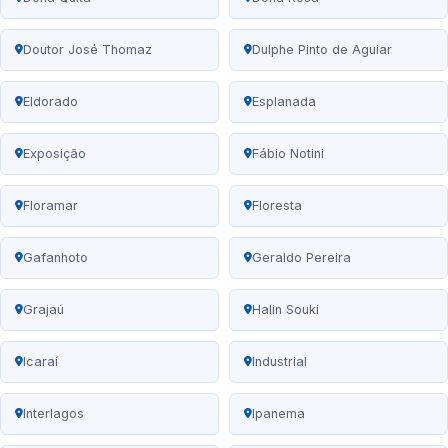
Doutor José Thomaz
Dulphe Pinto de Aguiar
Eldorado
Esplanada
Exposição
Fábio Notini
Floramar
Floresta
Gafanhoto
Geraldo Pereira
Grajaú
Halin Souki
Icaraí
Industrial
Interlagos
Ipanema