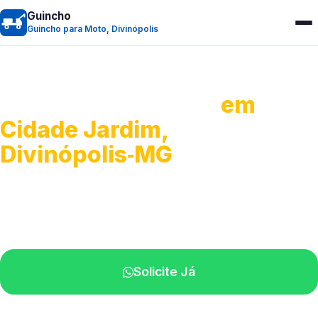
Guincho
Guincho para Moto, Divinópolis
Guincho para Moto
em
Cidade Jardim,
Divinópolis‑MG
Atendimento ágil e remoção de motos.
Equipe disponível próximo a você.
Solicite Já