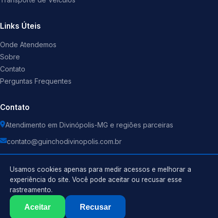
Links Úteis
Onde Atendemos
Sobre
Contato
Perguntas Frequentes
Contato
Atendimento em Divinópolis-MG e regiões parceiras
contato@guinchodivinopolis.com.br
Usamos cookies apenas para medir acessos e melhorar a
experiência do site. Você pode aceitar ou recusar esse
rastreamento.
Política de Privacidade
©
2026
Guincho
. Todos os direitos reservados.
Termos de Uso
Aceitar
Recusar
Sitemap