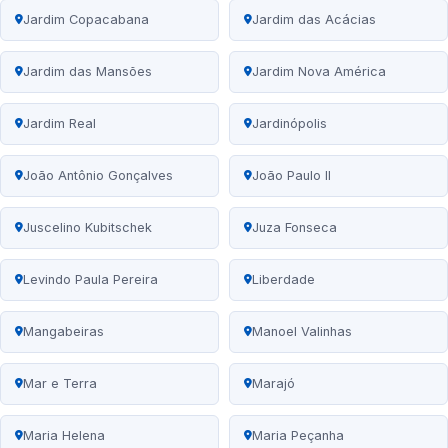
Jardim Copacabana
Jardim das Acácias
Jardim das Mansões
Jardim Nova América
Jardim Real
Jardinópolis
João Antônio Gonçalves
João Paulo II
Juscelino Kubitschek
Juza Fonseca
Levindo Paula Pereira
Liberdade
Mangabeiras
Manoel Valinhas
Mar e Terra
Marajó
Maria Helena
Maria Peçanha