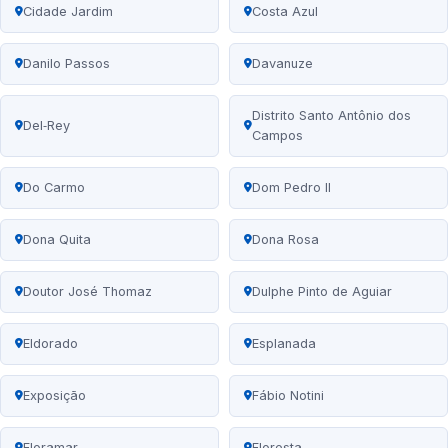
Cidade Jardim
Costa Azul
Danilo Passos
Davanuze
Distrito Santo Antônio dos
Del‑Rey
Campos
Do Carmo
Dom Pedro II
Dona Quita
Dona Rosa
Doutor José Thomaz
Dulphe Pinto de Aguiar
Eldorado
Esplanada
Exposição
Fábio Notini
Floramar
Floresta