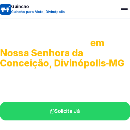
Guincho
Guincho para Moto, Divinópolis
Guincho para Moto
em
Nossa Senhora da
Conceição, Divinópolis‑MG
Atendimento ágil e remoção de motos.
Equipe disponível próximo a você.
Solicite Já