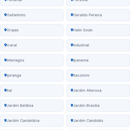
Gafanhoto
Geraldo Pereira
Grajaú
Halin Souki
Icaraí
Industrial
Interlagos
Ipanema
Ipiranga
Itacolomi
Itaí
Jardim Alterosa
Jardim Betânia
Jardim Brasília
Jardim Candelária
Jardim Candidés