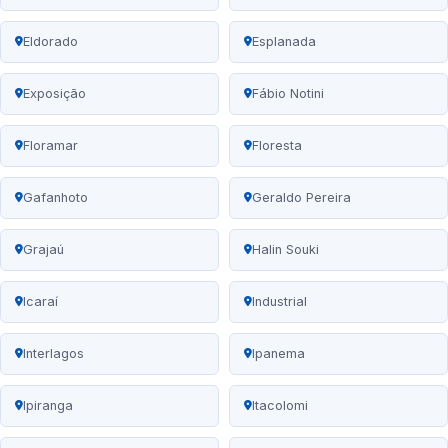
Eldorado
Esplanada
Exposição
Fábio Notini
Floramar
Floresta
Gafanhoto
Geraldo Pereira
Grajaú
Halin Souki
Icaraí
Industrial
Interlagos
Ipanema
Ipiranga
Itacolomi