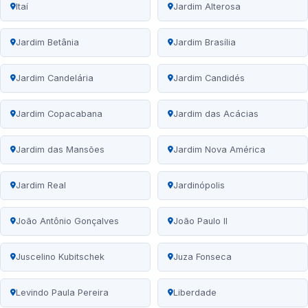
Itaí
Jardim Alterosa
Jardim Betânia
Jardim Brasília
Jardim Candelária
Jardim Candidés
Jardim Copacabana
Jardim das Acácias
Jardim das Mansões
Jardim Nova América
Jardim Real
Jardinópolis
João Antônio Gonçalves
João Paulo II
Juscelino Kubitschek
Juza Fonseca
Levindo Paula Pereira
Liberdade