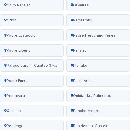
Novo Paraíso
Oliveiras
Orion
Pacaembu
Padre Eustáquio
Padre Herculano Yanes
Padre Libério
Paraíso
Parque Jardim Capitão Silva
Planalto
Ponte Funda
Porto Velho
Primavera
Quinta das Palmeiras
Quintino
Rancho Alegre
Realengo
Residencial Castelo