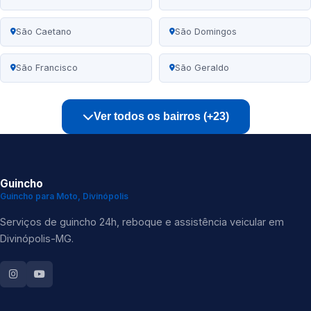
São Caetano
São Domingos
São Francisco
São Geraldo
Ver todos os bairros (+23)
Guincho
Guincho para Moto, Divinópolis
Serviços de guincho 24h, reboque e assistência veicular em
Divinópolis-MG.