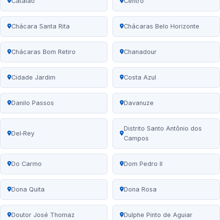
Catalão
Centro
Chácara Santa Rita
Chácaras Belo Horizonte
Chácaras Bom Retiro
Chanadour
Cidade Jardim
Costa Azul
Danilo Passos
Davanuze
Distrito Santo Antônio dos
Del‑Rey
Campos
Do Carmo
Dom Pedro II
Dona Quita
Dona Rosa
Doutor José Thomaz
Dulphe Pinto de Aguiar