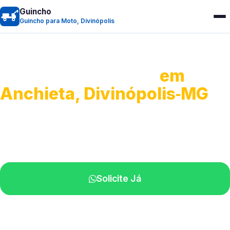
Guincho
Guincho para Moto, Divinópolis
Guincho para Moto
em
Anchieta, Divinópolis‑MG
Atendimento ágil e remoção de motos.
Equipe disponível próximo a você.
Solicite Já