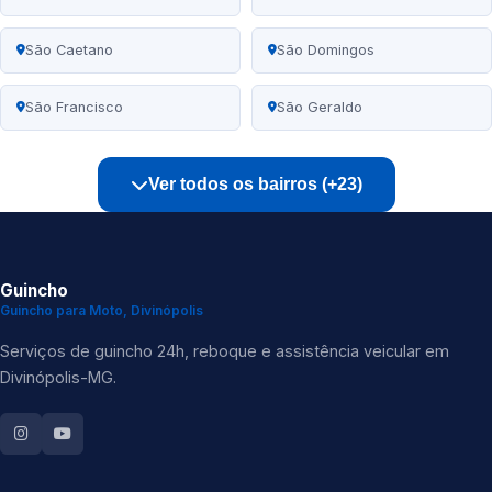
São Caetano
São Domingos
São Francisco
São Geraldo
Ver todos os bairros (+23)
Guincho
Guincho para Moto, Divinópolis
Serviços de guincho 24h, reboque e assistência veicular em
Divinópolis-MG.