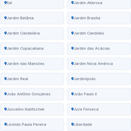
Itaí
Jardim Alterosa
Jardim Betânia
Jardim Brasília
Jardim Candelária
Jardim Candidés
Jardim Copacabana
Jardim das Acácias
Jardim das Mansões
Jardim Nova América
Jardim Real
Jardinópolis
João Antônio Gonçalves
João Paulo II
Juscelino Kubitschek
Juza Fonseca
Levindo Paula Pereira
Liberdade