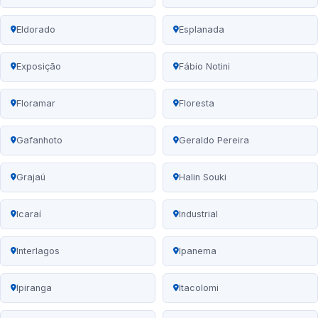
Eldorado
Esplanada
Exposição
Fábio Notini
Floramar
Floresta
Gafanhoto
Geraldo Pereira
Grajaú
Halin Souki
Icaraí
Industrial
Interlagos
Ipanema
Ipiranga
Itacolomi