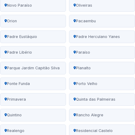
Novo Paraíso
Oliveiras
Orion
Pacaembu
Padre Eustáquio
Padre Herculano Yanes
Padre Libério
Paraíso
Parque Jardim Capitão Silva
Planalto
Ponte Funda
Porto Velho
Primavera
Quinta das Palmeiras
Quintino
Rancho Alegre
Realengo
Residencial Castelo