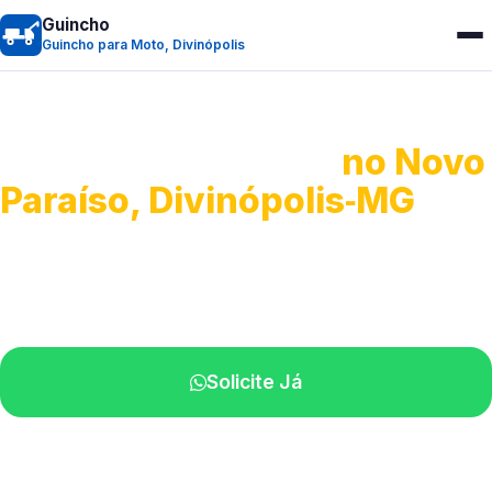
Guincho
Guincho para Moto, Divinópolis
Guincho para Moto
no Novo
Paraíso, Divinópolis‑MG
Atendimento ágil e remoção de motos.
Equipe disponível próximo a você.
Solicite Já