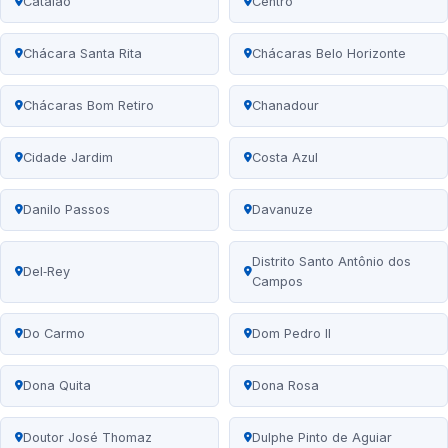
Catalão
Centro
Chácara Santa Rita
Chácaras Belo Horizonte
Chácaras Bom Retiro
Chanadour
Cidade Jardim
Costa Azul
Danilo Passos
Davanuze
Distrito Santo Antônio dos
Del‑Rey
Campos
Do Carmo
Dom Pedro II
Dona Quita
Dona Rosa
Doutor José Thomaz
Dulphe Pinto de Aguiar