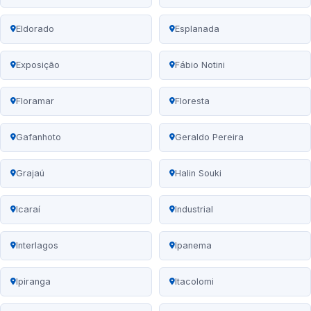
Eldorado
Esplanada
Exposição
Fábio Notini
Floramar
Floresta
Gafanhoto
Geraldo Pereira
Grajaú
Halin Souki
Icaraí
Industrial
Interlagos
Ipanema
Ipiranga
Itacolomi