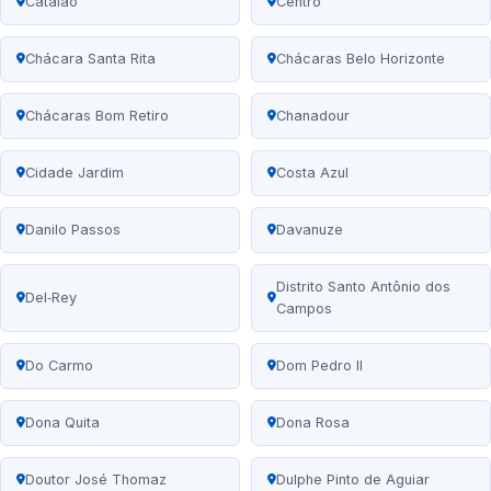
Catalão
Centro
Chácara Santa Rita
Chácaras Belo Horizonte
Chácaras Bom Retiro
Chanadour
Cidade Jardim
Costa Azul
Danilo Passos
Davanuze
Distrito Santo Antônio dos
Del‑Rey
Campos
Do Carmo
Dom Pedro II
Dona Quita
Dona Rosa
Doutor José Thomaz
Dulphe Pinto de Aguiar