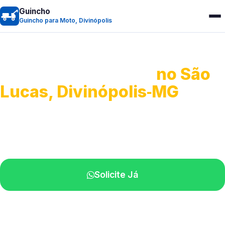
Guincho
Guincho para Moto, Divinópolis
Guincho para Moto
no São
Lucas, Divinópolis‑MG
Atendimento ágil e remoção de motos.
Equipe disponível próximo a você.
Solicite Já