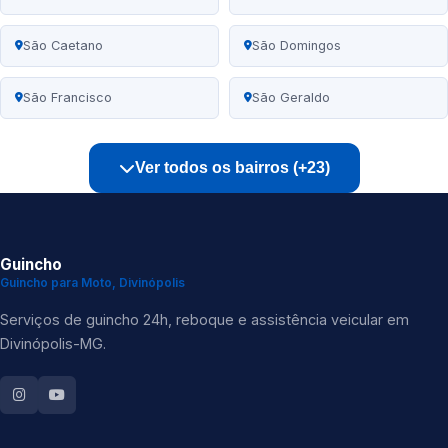
São Caetano
São Domingos
São Francisco
São Geraldo
Ver todos os bairros (+23)
Guincho
Guincho para Moto, Divinópolis
Serviços de guincho 24h, reboque e assistência veicular em
Divinópolis-MG.