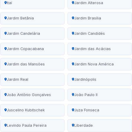
Itaí
Jardim Alterosa
Jardim Betânia
Jardim Brasília
Jardim Candelária
Jardim Candidés
Jardim Copacabana
Jardim das Acácias
Jardim das Mansões
Jardim Nova América
Jardim Real
Jardinópolis
João Antônio Gonçalves
João Paulo II
Juscelino Kubitschek
Juza Fonseca
Levindo Paula Pereira
Liberdade